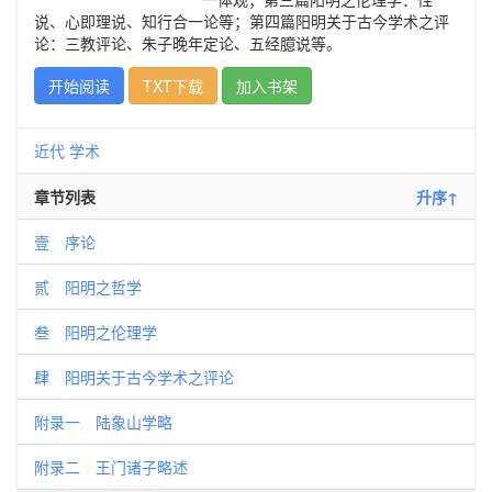
说、心即理说、知行合一论等；第四篇阳明关于古今学术之评
论：三教评论、朱子晚年定论、五经臆说等。
开始阅读
TXT下载
加入书架
近代
学术
章节列表
升序↑
壹 序论
贰 阳明之哲学
叁 阳明之伦理学
肆 阳明关于古今学术之评论
附录一 陆象山学略
附录二 王门诸子略述