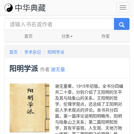
中华典藏
首页
分类
作家
首页
学术杂记
阳明学派
阳明学派
作者:
谢无量
谢无量著，1915年初版。全书分四编
共二十章，分别介绍了王阳明的生平
及其与陆象山的关系，王阳明的哲
学、伦理学观点，还总结了王阳明对
前人学术观点的评论。本书共分四
篇，第一篇序论说明阳明略传、阳明
与陆象山之关系；第二篇阳明知哲
学，其有宇宙观、人生观、天地万物
一体观；第三篇阳明之伦理学：性