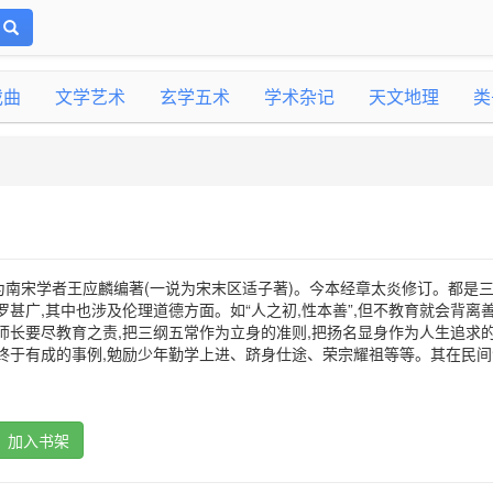
戏曲
文学艺术
玄学五术
学术杂记
天文地理
类
为南宋学者王应麟编著(一说为宋末区适子著)。今本经章太炎修订。都是
罗甚广,其中也涉及伦理道德方面。如“人之初,性本善”,但不教育就会背离
父母师长要尽教育之责,把三纲五常作为立身的准则,把扬名显身作为人生追求的
终于有成的事例,勉励少年勤学上进、跻身仕途、荣宗耀祖等等。其在民间
加入书架