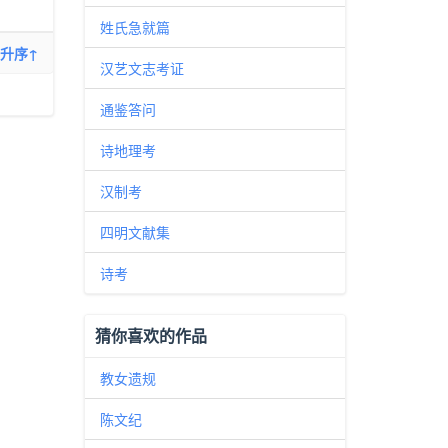
姓氏急就篇
升序↑
汉艺文志考证
通鉴答问
诗地理考
汉制考
四明文献集
诗考
猜你喜欢的作品
教女遗规
陈文纪