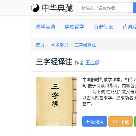
中华典藏
佛学宝典
儒理哲学
历史传记
诗词
首页
学术杂记
三字经译注
三字经译注
作者:
王应麟
中国旧时的蒙学课本。相传
句,便于诵读和背诵。内容包
——“苟不教,性乃迁”,故
以古人刻苦求学、追求功名,
甚广。
开始阅读
TXT下载