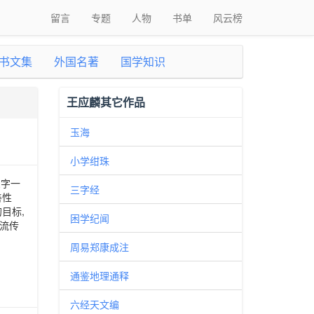
留言
专题
人物
书单
风云榜
书文集
外国名著
国学知识
王应麟其它作品
玉海
小学绀珠
三字一
三字经
善性
目标,
困学纪闻
流传
周易郑康成注
通鉴地理通释
六经天文编