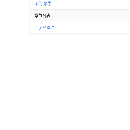
宋代
蒙学
章节列表
三字经译注