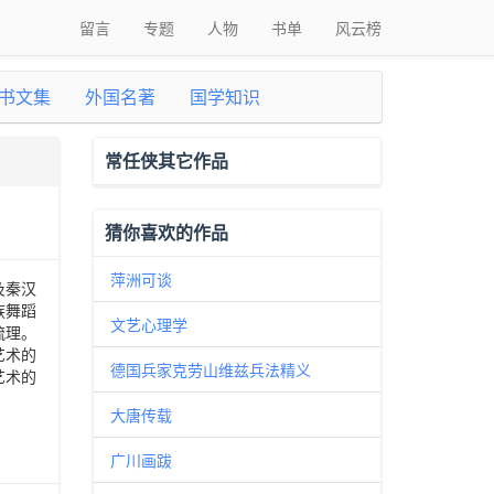
留言
专题
人物
书单
风云榜
书文集
外国名著
国学知识
常任侠其它作品
猜你喜欢的作品
萍洲可谈
及秦汉
族舞蹈
文艺心理学
梳理。
艺术的
德国兵家克劳山维兹兵法精义
艺术的
大唐传载
广川画跋