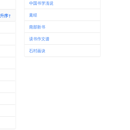
中国书学浅说
禽经
升序↑
南部新书
读书作文谱
石村画诀