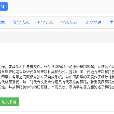
戏曲
文学艺术
玄学五术
学术杂记
天文地理
类
之作，兼具学术性与普及性。作品从彩陶盆上的原始舞蹈谈起，系统地论
着重唐宋时期以及近代各种舞蹈种类和形式，是对中国古代地方舞蹈和民
十四章，各章之间既相对独立又自成系统，对中国舞蹈的发展作了细致地
古代以至近代，每一时代专文重点介绍具有代表性的舞蹈，着重民间舞蹈
间性，并从舞蹈美学的物质基础、本质灵魂、表演手法等方面论述了舞蹈
加入书架