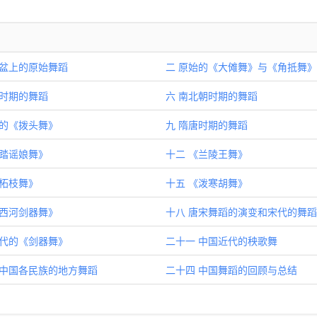
陶盆上的原始舞蹈
二 原始的《大傩舞》与《角抵舞》
汉时期的舞蹈
六 南北朝时期的舞蹈
朝的《拨头舞》
九 隋唐时期的舞蹈
《踏谣娘舞》
十二 《兰陵王舞》
《柘枝舞》
十五 《泼寒胡舞》
《西河剑器舞》
十八 唐宋舞蹈的演变和宋代的舞蹈
宋代的《剑器舞》
二十一 中国近代的秧歌舞
 中国各民族的地方舞蹈
二十四 中国舞蹈的回顾与总结