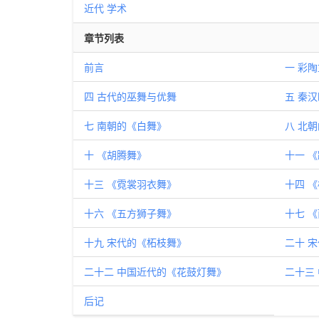
近代
学术
章节列表
前言
一 彩
四 古代的巫舞与优舞
五 秦
七 南朝的《白舞》
八 北
十 《胡腾舞》
十一 
十三 《霓裳羽衣舞》
十四 
十六 《五方狮子舞》
十七 
十九 宋代的《柘枝舞》
二十 
二十二 中国近代的《花鼓灯舞》
二十三
后记