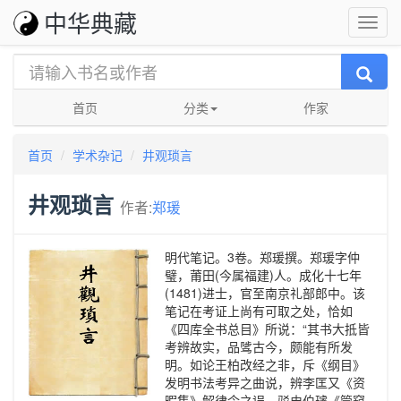
中华典藏
首页
分类
作家
首页
学术杂记
井观琐言
井观琐言
作者:
郑瑗
明代笔记。3卷。郑瑗撰。郑瑗字仲
璧，莆田(今属福建)人。成化十七年
(1481)进士，官至南京礼部郎中。该
笔记在考证上尚有可取之处，恰如
《四库全书总目》所说：“其书大抵皆
考辨故实，品骘古今，颇能有所发
明。如论王柏改经之非，斥《纲目》
发明书法考异之曲说，辨李匡又《资
暇集》解律令之误，驳史伯璿《管窥