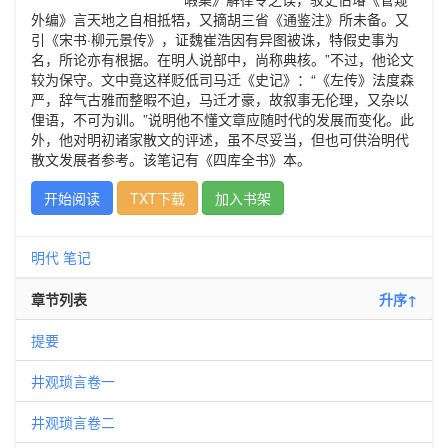
外编》言天地之自相抵牾，又摘胡三省《通鉴注》所未备。又
引《宋书·柳元景传》，证魏崔浩因有异图被诛，特假史事为
名，所论亦有根据。在明人说部中，尚称典核。”不过，他论文
较为保守。文中竟这样贬低司马迁《史记》：“《左传》法度森
严，辞气古雅而整暇不迫，马迁才豪，故叙事无伦理，又杂以
俚语，不可为训。”说明他不懂文章应随时代的发展而变化。此
外，他对明初诸家散文的评述，虽不尽妥当，但也可供治明代
散文发展者参考。该笔记有《四库全书》本。
开始阅读
TXT下载
加入书架
明代
笔记
章节列表
升序↑
提要
井观琐言卷一
井观琐言卷二