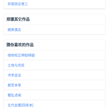
井观琐言卷三
郑瑗其它作品
蜩笑偶言
猜你喜欢的作品
增修校正押韵释疑
土地与农民
书学迩言
救荒本草
蜀乱述闻
五代会要[四库本]