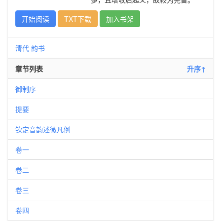
开始阅读
TXT下载
加入书架
清代
韵书
章节列表
升序↑
御制序
提要
钦定音韵述微凡例
卷一
卷二
卷三
卷四