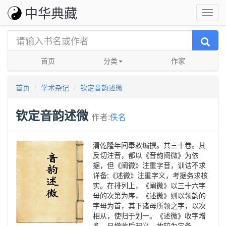
中华典藏
首页
分类
作家
首页
学术杂记
钦定音韵述微
钦定音韵述微
作者:
佚名
清乾隆年间奉敕编撰。共三十卷。其
反切注音，都以《音韵阐微》为依
据，但《阐微》注重字音，训诂不求
详备;《述微》注重字义，考据务求核
实。在排列上，《阐微》以三十六字
母的次第为序，《述微》则以领韵的
字母为首，其下诸母所领之字，以次
相从，使归于划一。《述微》收字增
多，且增收后起义，故较为完备。