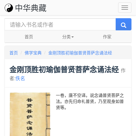
中华典藏
首页
分类
作家
首页
佛学宝典
金刚顶胜初瑜伽普贤菩萨念诵法经
金刚顶胜初瑜伽普贤菩萨念诵法经
作
者:
佚名
一卷，唐不空译。说念诵普贤菩萨之
法。亦先归命礼普贤，乃至观身如普
贤等。