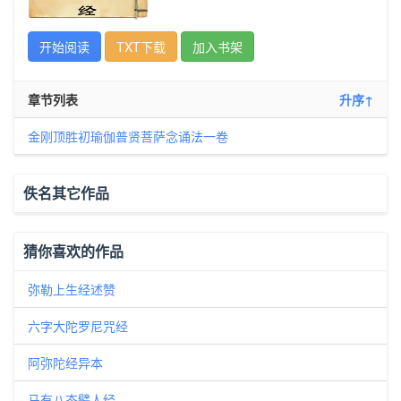
开始阅读
TXT下载
加入书架
章节列表
升序↑
金刚顶胜初瑜伽普贤菩萨念诵法一卷
佚名其它作品
猜你喜欢的作品
弥勒上生经述赞
六字大陀罗尼咒经
阿弥陀经异本
马有八态譬人经