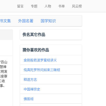
留言
专题
人物
书单
风云榜
书文集
外国名著
国学知识
佚名其它作品
猜你喜欢的作品
金刚般若波罗蜜经讲义
宁百山
慧禅
伅真陀罗所问如来三昧经
江明发
首座寮
释迦方志
二收
佛事、
中国禅宗史
佛医经