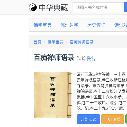
中华典藏
佛学宝典
儒理哲学
历史传记
诗词
首页
佛学宝典
百痴禅师语录
百痴禅师语录
作者:
佚名
清行元说,超宣等编。三十卷
景星禅院语录,卷三收浙江杭
寺语录、嘉兴梵胜禅院语录,
禅院语录,卷十二收松江明发
秉拂,卷十五至十六收小参、
偈,卷二十三收启、疏引,卷二
铭、记,卷二十九,行实、赋
开始阅读
TXT下载