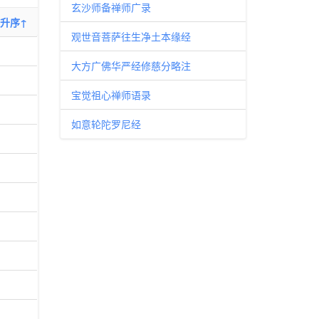
玄沙师备禅师广录
升序↑
观世音菩萨往生净土本缘经
大方广佛华严经修慈分略注
宝觉祖心禅师语录
如意轮陀罗尼经