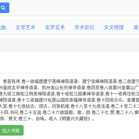
戏曲
文学艺术
玄学五术
学术杂记
天文地理
类
。卷首有序,卷一收福建建宁莲峰禅院语录、建宁宝峰禅院语录,卷二收建
州皇岗太平禅寺语录、机州金山长庆禅寺语录,卷四至卷八收嘉兴金粟山广
卷九收江南松江明发禅院语录,卷十收松江超果禅寺语录,卷十一收再住松
禅院语录,卷十三收福建兴化莲山国欢崇福禅寺语录,卷十四收示众、金粟
入室,卷十七收拈古、颂古、问答机缘,卷十八至十九收法语,卷二十至二十
十四,书问,卷二十五说,卷二十六收跋题、歌、辞,卷二十七,赞,卷二十八,
、序、祭文,卷三十、杂咏。收入《明嘉兴大藏经》。
加入书架