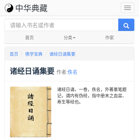
中华典藏
首页
分类
作家
首页
佛学宝典
诸经日诵集要
诸经日诵集要
作者:
佚名
诸经日诵，一卷，佚名，外著墨笔题
记，谓内有伪经，指中册末之血盆、
寿生等经也。