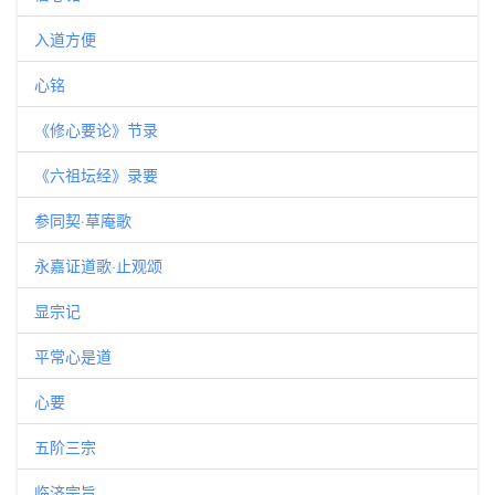
入道方便
心铭
《修心要论》节录
《六祖坛经》录要
参同契·草庵歌
永嘉证道歌·止观颂
显宗记
平常心是道
心要
五阶三宗
临济宗旨