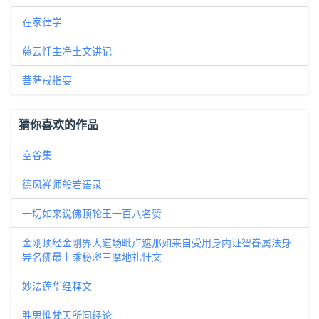
在家律学
慈云忏主净土文讲记
菩萨戒指要
猜你喜欢的作品
空谷集
德风禅师般若语录
一切如来说佛顶轮王一百八名赞
金刚顶经金刚界大道场毗卢遮那如来自受用身内证智眷属法身
异名佛最上乘秘密三摩地礼忏文
妙法莲华经释文
胜思惟梵天所问经论