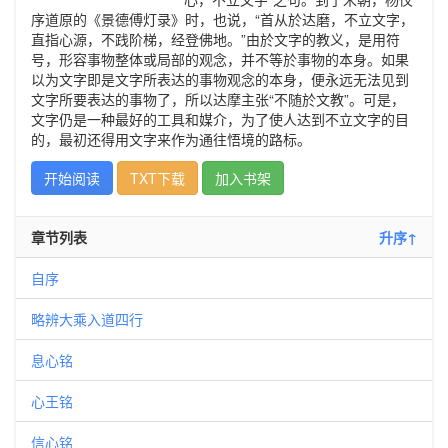
序道原的《景德傅灯录》时，也说，“首从於达磨，不立文字，
直指心源，不践阶梯，经登佛地。”由於文字的教义，是用符
号，形容事物整体或局部的观念，并不等於事物的本身。如果
以为文字即是文字所表达的事物观念的本身，便永远无法见到
文字所要表达的事物了，所以达摩主张“不随於文教”。可是，
文字仍是一种最好的工具和媒介，为了使人达到不立文字的目
的，最初还得用文字来作为通往悟境的路标。
开始阅读
TXT下载
加入书架
章节列表
升序↑
自序
略辨大乘入道四行
息心铭
心王铭
信心铭