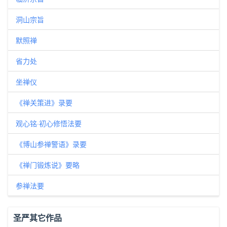
洞山宗旨
默照禅
省力处
坐禅仪
《禅关策进》录要
观心铭·初心修悟法要
《博山参禅警语》录要
《禅门锻炼说》要略
参禅法要
圣严其它作品