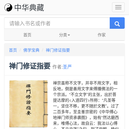
中华典藏
首页
分类
作家
首页
佛学宝典
禅门修证指要
禅门修证指要
作者:
圣严
禅宗虽称不文字，并非不用文字，相
反地，倒是善用文字来傅播佛法的一
个宗派。“不立文字”的主张，出於菩
提达摩的<入道四行>所称：“凡圣等
一，坚住不移，更不随於文教”。过了
二百多年，至圭峯宗密的《中华傅心
地禅门师资承袭图》，始有“然达磨西
来，唯傅心法，故自云：我法以心傅
心，不立文字”之句。到了宋朝，杨仪