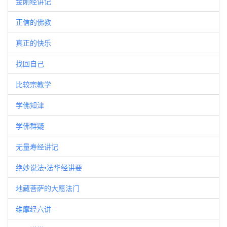
金刚经讲记
正信的佛教
真正的快乐
找回自己
比较宗教学
学佛知津
学佛群疑
无量寿经讲记
绝妙说法•法华经讲要
地藏菩萨的大愿法门
维摩经六讲