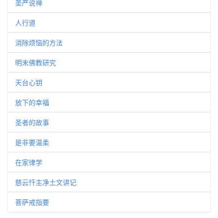
圣严说禅
人行道
消除烦恼的方法
明末佛教研究
天台心钥
放下的幸福
圣者的故事
是非要温柔
在家律学
慈云忏主净土文讲记
菩萨戒指要