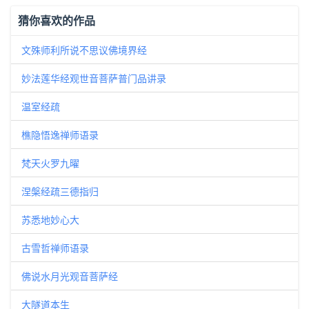
猜你喜欢的作品
文殊师利所说不思议佛境界经
妙法莲华经观世音菩萨普门品讲录
温室经疏
樵隐悟逸禅师语录
梵天火罗九曜
涅槃经疏三德指归
苏悉地妙心大
古雪哲禅师语录
佛说水月光观音菩萨经
大隧道本生