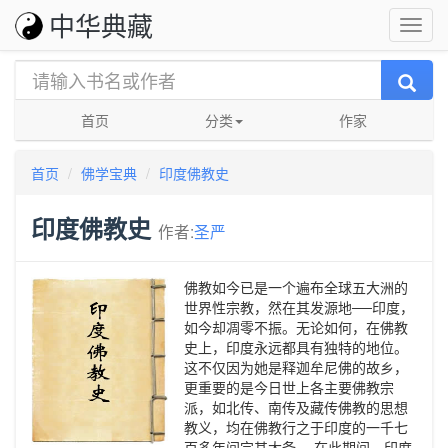
中华典藏
首页
分类
作家
首页
佛学宝典
印度佛教史
印度佛教史
作者:
圣严
佛教如今已是一个遍布全球五大洲的
世界性宗教，然在其发源地──印度，
如今却凋零不振。无论如何，在佛教
史上，印度永远都具有独特的地位。
这不仅因为她是释迦牟尼佛的故乡，
更重要的是今日世上各主要佛教宗
派，如北传、南传及藏传佛教的思想
教义，均在佛教行之于印度的一千七
百多年间完其大备。 在此期间，印度