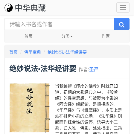
中华典藏
首页
分类
作家
首页
佛学宝典
绝妙说法•法华经讲要
绝妙说法•法华经讲要
作者:
圣严
当我编撰《印度的佛教》时就已知
道，初期的大乘经典之中，《般若
经》的性空思想，与被贬为小乘的
《阿含经》缘起论，是很相应的。
《华严经》与《维摩经》，本质上是
站在排斥小乘的立场。《法华经》则
起而作综合性的调停，诱导大小三
乘，归入唯一佛乘，处处指出，二乘
三乘是权非实，唯一佛乘才是究竟。