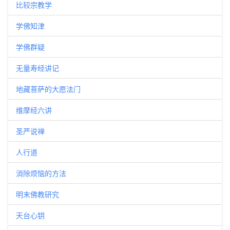
比较宗教学
学佛知津
学佛群疑
无量寿经讲记
地藏菩萨的大愿法门
维摩经六讲
圣严说禅
人行道
消除烦恼的方法
明末佛教研究
天台心钥