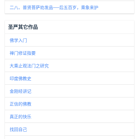
二八、普贤菩萨劝发品──后五百岁，乘象来护
圣严其它作品
佛学入门
禅门修证指要
大乘止观法门之研究
印度佛教史
金刚经讲记
正信的佛教
真正的快乐
找回自己