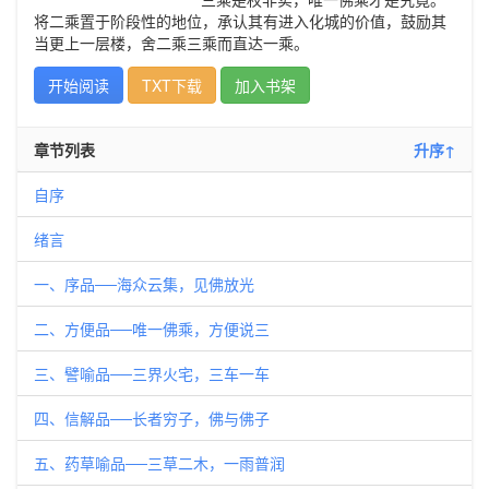
将二乘置于阶段性的地位，承认其有进入化城的价值，鼓励其
当更上一层楼，舍二乘三乘而直达一乘。
开始阅读
TXT下载
加入书架
章节列表
升序↑
自序
绪言
一、序品──海众云集，见佛放光
二、方便品──唯一佛乘，方便说三
三、譬喻品──三界火宅，三车一车
四、信解品──长者穷子，佛与佛子
五、药草喻品──三草二木，一雨普润