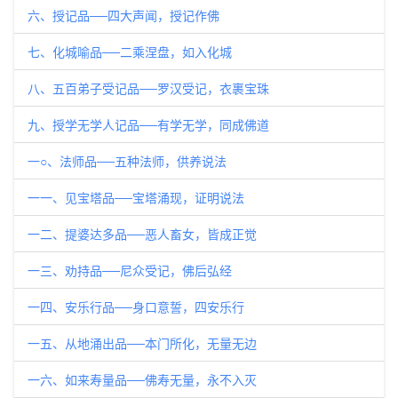
六、授记品──四大声闻，授记作佛
七、化城喻品──二乘涅盘，如入化城
八、五百弟子受记品──罗汉受记，衣裹宝珠
九、授学无学人记品──有学无学，同成佛道
一○、法师品──五种法师，供养说法
一一、见宝塔品──宝塔涌现，证明说法
一二、提婆达多品──恶人畜女，皆成正觉
一三、劝持品──尼众受记，佛后弘经
一四、安乐行品──身口意誓，四安乐行
一五、从地涌出品──本门所化，无量无边
一六、如来寿量品──佛寿无量，永不入灭