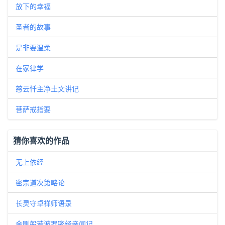
放下的幸福
圣者的故事
是非要温柔
在家律学
慈云忏主净土文讲记
菩萨戒指要
猜你喜欢的作品
无上依经
密宗道次第略论
长灵守卓禅师语录
金刚般若波罗密经亲闻记