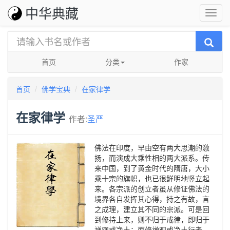
中华典藏
首页
分类
作家
首页
佛学宝典
在家律学
在家律学
作者:
圣严
佛法在印度，早由空有两大思潮的激
扬，而演成大乘性相的两大派系。传
来中国，到了黄金时代的隋唐，大小
乘十宗的旗帜，也已很鲜明地竖立起
来。各宗派的创立者虽从修证佛法的
境界各自发挥其心得，持之有故，言
之成理，建立其不同的宗派。可是回
到修持上来，则不归于戒律，即归于
禅观或净土；而修禅观或净土行者，