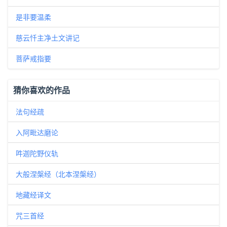
是非要温柔
慈云忏主净土文讲记
菩萨戒指要
猜你喜欢的作品
法句经疏
入阿毗达磨论
吽迦陀野仪轨
大般涅槃经（北本涅槃经）
地藏经译文
咒三首经