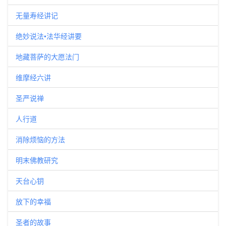
无量寿经讲记
绝妙说法•法华经讲要
地藏菩萨的大愿法门
维摩经六讲
圣严说禅
人行道
消除烦恼的方法
明末佛教研究
天台心钥
放下的幸福
圣者的故事