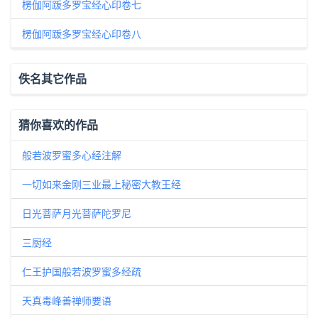
楞伽阿䟦多罗宝经心印卷七
楞伽阿䟦多罗宝经心印卷八
佚名其它作品
猜你喜欢的作品
般若波罗蜜多心经注解
一切如来金刚三业最上秘密大教王经
日光菩萨月光菩萨陀罗尼
三厨经
仁王护国般若波罗蜜多经疏
天真毒峰善禅师要语