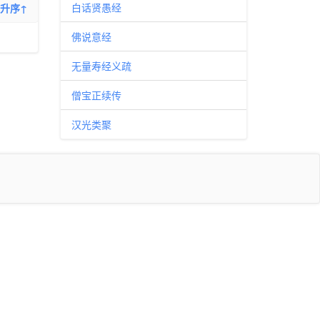
白话贤愚经
升序↑
佛说意经
无量寿经义疏
僧宝正续传
汉光类聚