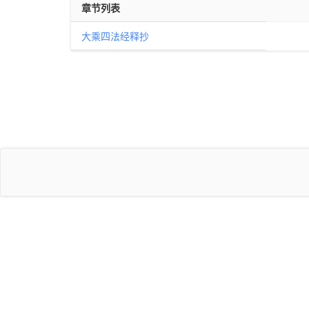
章节列表
大乘四法经释抄