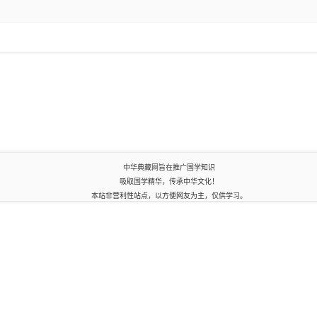
中华典藏网旨在推广国学知识
吸取国学精华，传承中华文化！
本站非营利性站点，以方便网友为主，仅供学习。