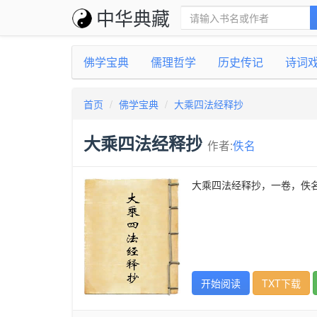
中华典藏
佛学宝典
儒理哲学
历史传记
诗词
首页
佛学宝典
大乘四法经释抄
大乘四法经释抄
作者:
佚名
大乘四法经释抄，一卷，佚
开始阅读
TXT下载