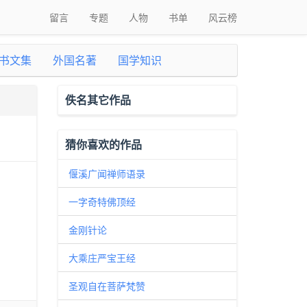
留言
专题
人物
书单
风云榜
书文集
外国名著
国学知识
佚名其它作品
猜你喜欢的作品
偃溪广闻禅师语录
一字奇特佛顶经
金刚针论
大乘庄严宝王经
圣观自在菩萨梵赞