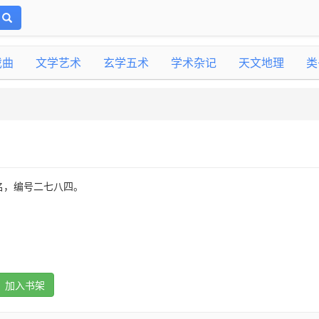
戏曲
文学艺术
玄学五术
学术杂记
天文地理
类
名，编号二七八四。
加入书架