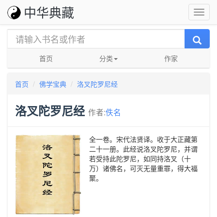
中华典藏
首页
分类
作家
首页
佛学宝典
洛叉陀罗尼经
洛叉陀罗尼经
作者:
佚名
全一卷。宋代法贤译。收于大正藏第
二十一册。此经说洛叉陀罗尼，并谓
若受持此陀罗尼，如同持洛叉（十
万）诸佛名，可灭无量重罪，得大福
聚。