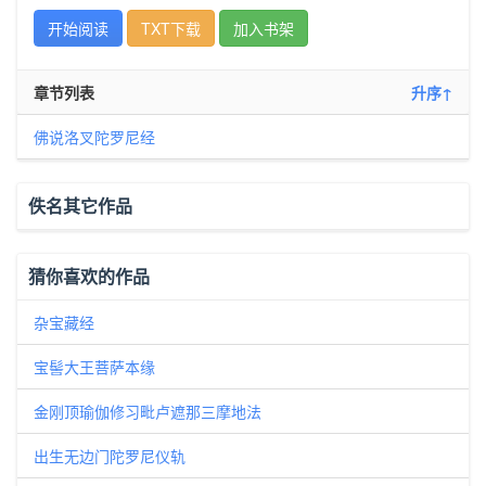
开始阅读
TXT下载
加入书架
章节列表
升序↑
佛说洛叉陀罗尼经
佚名其它作品
猜你喜欢的作品
杂宝藏经
宝髻大王菩萨本缘
金刚顶瑜伽修习毗卢遮那三摩地法
出生无边门陀罗尼仪轨