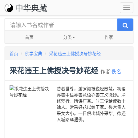
中华典藏
首页
分类
作家
首页
佛学宝典
采花违王上佛授决号妙花经
采花违王上佛授决号妙花经
作者:
佚名
昔者世尊，游罗阅祇说经散慧。初语
亦善中语亦善竟语亦善其义微妙。净
修梵行。所讲广普。时王便给使数十
馀人。常采好花以给王家。後宫贵人
采女大小。一日俱出城外采华。欲还
入城路迳遇佛。