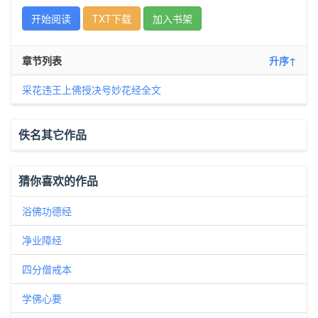
开始阅读
TXT下载
加入书架
章节列表
升序↑
采花违王上佛授决号妙花经全文
佚名其它作品
猜你喜欢的作品
浴佛功德经
净业障经
四分僧戒本
学佛心要