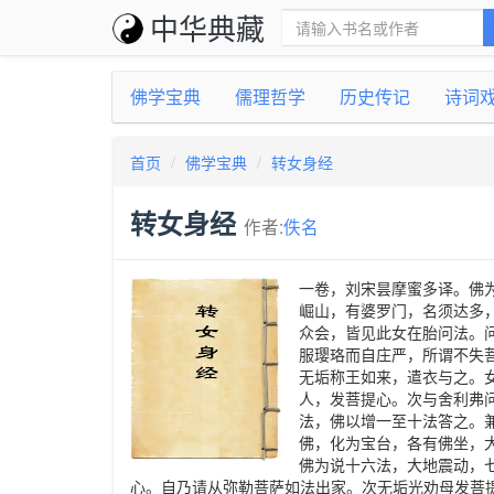
中华典藏
佛学宝典
儒理哲学
历史传记
诗词
首页
佛学宝典
转女身经
转女身经
作者:
佚名
一卷，刘宋昙摩蜜多译。佛
崛山，有婆罗门，名须达多
众会，皆见此女在胎问法。
服璎珞而自庄严，所谓不失
无垢称王如来，遣衣与之。
人，发菩提心。次与舍利弗
法，佛以增一至十法答之。
佛，化为宝台，各有佛坐，
佛为说十六法，大地震动，
心。自乃请从弥勒菩萨如法出家。次无垢光劝母发菩