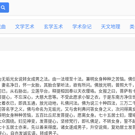
戏曲
文学艺术
玄学五术
学术杂记
天文地理
类
为无垢光女说转女成男之法。由一法增至十法。兼明女身种种之苦恼。佛
，妻名净日，怀一女胎，其胎合掌听法，欲有所问。佛放光明，普照大千
问已，从右胁出，立莲华台，释提桓因奉以天衣璎珞。女报之曰，菩萨有
菩提心，不忘深心，大慈大悲等。不受此愿求小智之衣，于是东南方净住
女着衣已，即具五通，放光动地，礼佛问法。佛为说三十种四法，三万二
问答名字之义，佛与命名为无垢光，又与舍利弗问答女身之义，次问得离
兼明女身种种苦恼，五百比丘尼发菩提心，愿离女身。七十五居士妇，璎
大众围绕。妇见神变，发菩提心，坚修梵行，即礼佛足，不转女身，誓不
七十五居士亦来，先以善来得度。诸女遂成男子，升空说偈，复劝居士发
提心，自亦发诚实语，转成男子。