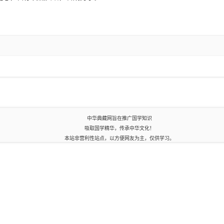
中华典藏网旨在推广国学知识
吸取国学精华，传承中华文化！
本站非营利性站点，以方便网友为主，仅供学习。