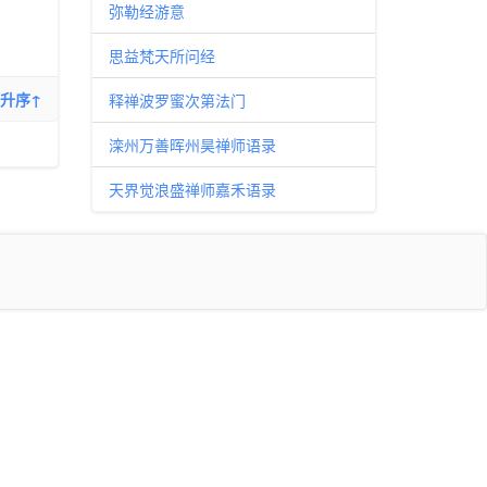
弥勒经游意
思益梵天所问经
升序↑
释禅波罗蜜次第法门
滦州万善晖州昊禅师语录
天界觉浪盛禅师嘉禾语录