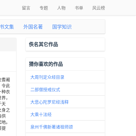
留言
专题
人物
书单
风云榜
书文集
外国名著
国学知识
佚名其它作品
猜你喜欢的作品
大周刊定众经目录
住耆阇
，令此
二部僧授戒仪式
十种衣
世界，
大悲心陀罗尼经浅释
千天
女身之
大乘十法经
珞供
起地。
泉州千佛新著诸祖师颂
菩提