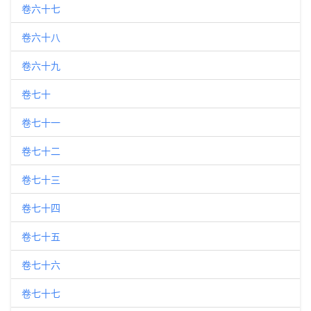
卷六十七
卷六十八
卷六十九
卷七十
卷七十一
卷七十二
卷七十三
卷七十四
卷七十五
卷七十六
卷七十七