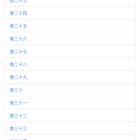
卷二十三
卷二十四
卷二十五
卷二十六
卷二十七
卷二十八
卷二十九
卷三十
卷三十一
卷三十二
卷三十三