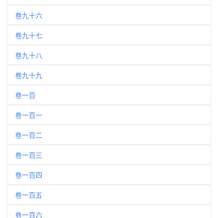
卷九十六
卷九十七
卷九十八
卷九十九
卷一百
卷一百一
卷一百二
卷一百三
卷一百四
卷一百五
卷一百六