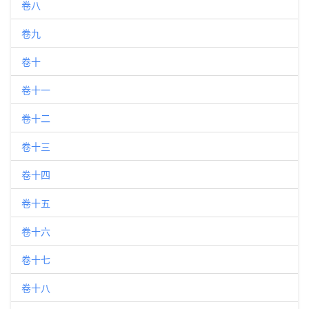
卷八
卷九
卷十
卷十一
卷十二
卷十三
卷十四
卷十五
卷十六
卷十七
卷十八