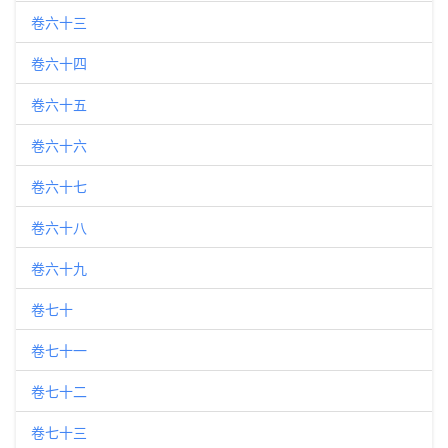
卷六十三
卷六十四
卷六十五
卷六十六
卷六十七
卷六十八
卷六十九
卷七十
卷七十一
卷七十二
卷七十三