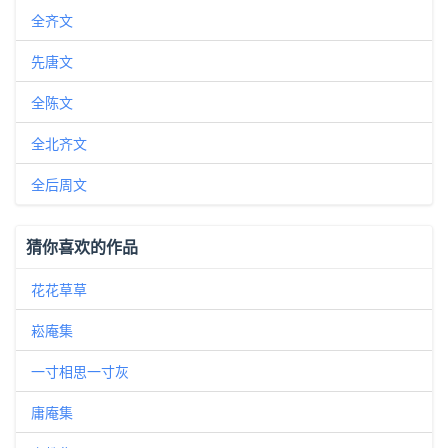
全齐文
先唐文
全陈文
全北齐文
全后周文
猜你喜欢的作品
花花草草
崧庵集
一寸相思一寸灰
庸庵集