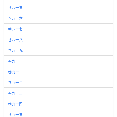
卷八十五
卷八十六
卷八十七
卷八十八
卷八十九
卷九十
卷九十一
卷九十二
卷九十三
卷九十四
卷九十五