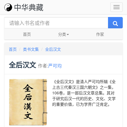
中华典藏
首页
分类
作家
首页
类书文集
全后汉文
全后汉文
作者:
严可均
《全后汉文》是清人严可均所辑《全
上古三代秦汉三国六朝文》之一集，
106卷，是一部后汉文章总集。其对
于研究后汉一代的历史、文化、文学
的重要价值，已为学界广泛肯定。