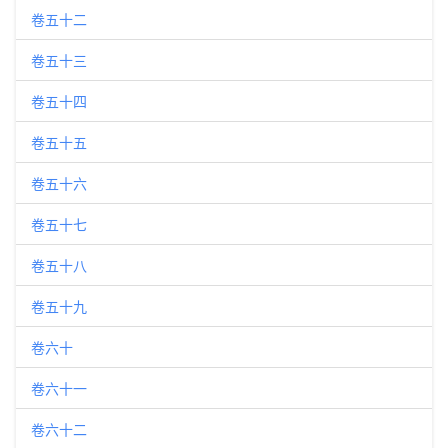
卷五十二
卷五十三
卷五十四
卷五十五
卷五十六
卷五十七
卷五十八
卷五十九
卷六十
卷六十一
卷六十二