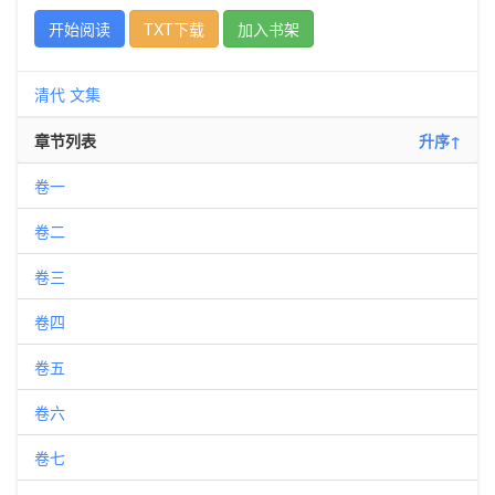
开始阅读
TXT下载
加入书架
清代
文集
章节列表
升序↑
卷一
卷二
卷三
卷四
卷五
卷六
卷七