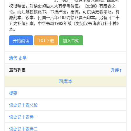
校很精密，对读史的后人大有参考价值。《史通》有废表之
论。而汪越独撰此书，书法严密，细微，可供读史者考证。有
原刻本、钞本、民国十六年(1927)徐乃昌石印本。另有《二十
五史补编》本，中华书局1982年版《史记汉书诸表订补十种》
本。
开始阅读
TXT下载
加入书架
清代
史学
章节列表
升序↑
四库本
提要
读史记十表总论
读史记十表卷一
读史记十表卷二