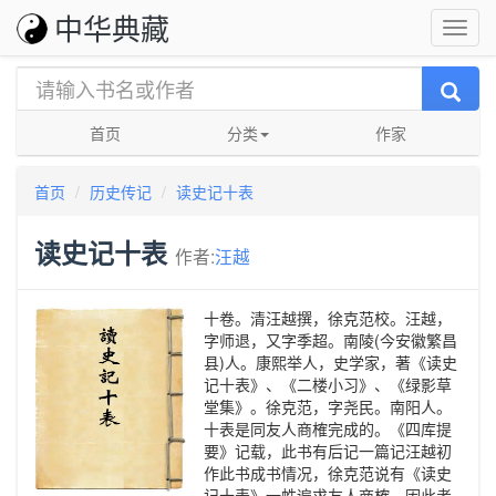
中华典藏
首页
分类
作家
首页
历史传记
读史记十表
读史记十表
作者:
汪越
十卷。清汪越撰，徐克范校。汪越，
字师退，又字季超。南陵(今安徽繁昌
县)人。康熙举人，史学家，著《读史
记十表》、《二楼小习》、《绿影草
堂集》。徐克范，字尧民。南阳人。
十表是同友人商榷完成的。《四库提
要》记载，此书有后记一篇记汪越初
作此书成书情况，徐克范说有《读史
记十表》一帙遍求友人商榷。因此考