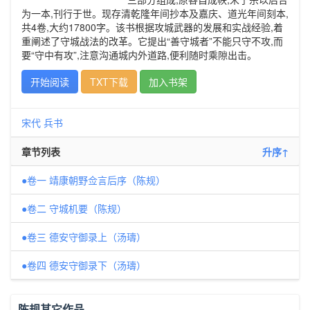
为一本,刊行于世。现存清乾隆年间抄本及嘉庆、道光年间刻本,
共4卷,大约17800字。该书根据攻城武器的发展和实战经验,着
重阐述了守城战法的改革。它提出“善守城者”不能只守不攻,而
要“守中有攻”,注意沟通城内外道路,便利随时乘隙出击。
开始阅读
TXT下载
加入书架
宋代
兵书
章节列表
升序↑
●卷一 靖康朝野佥言后序（陈规）
●卷二 守城机要（陈规）
●卷三 德安守御录上（汤璹）
●卷四 德安守御录下（汤璹）
陈规其它作品