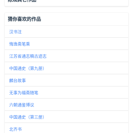
猜你喜欢的作品
汉书注
悔逸斋笔乘
江苏省通志稿古迹志
中国通史（第九册）
麟台故事
无事为福斋随笔
六朝通鉴博议
中国通史（第三册）
北齐书