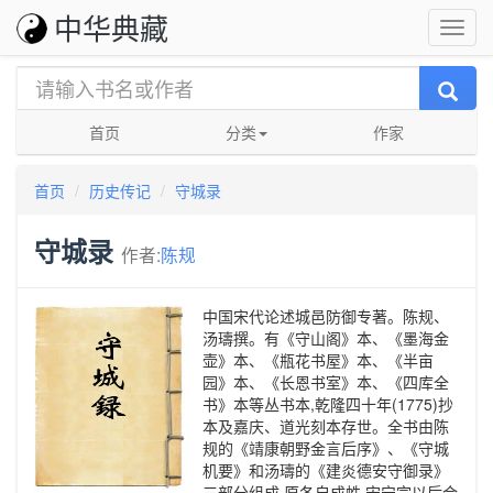
中华典藏
首页
分类
作家
首页
历史传记
守城录
守城录
作者:
陈规
中国宋代论述城邑防御专著。陈规、
汤璹撰。有《守山阁》本、《墨海金
壶》本、《瓶花书屋》本、《半亩
园》本、《长恩书室》本、《四库全
书》本等丛书本,乾隆四十年(1775)抄
本及嘉庆、道光刻本存世。全书由陈
规的《靖康朝野金言后序》、《守城
机要》和汤璹的《建炎德安守御录》
三部分组成,原各自成帙,宋宁宗以后合