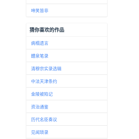
啼笑皆非
猜你喜欢的作品
病榻遗言
醴泉笔录
清穆宗实录选辑
中法天津条约
金陵被陷记
资治通鉴
历代名臣奏议
见闻琐录