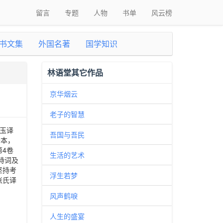
留言
专题
人物
书单
风云榜
书文集
外国名著
国学知识
林语堂其它作品
京华烟云
老子的智慧
振玉译
吾国与吾民
开本，
第4卷
生活的艺术
诗词及
坚持考
浮生若梦
张氏译
风声鹤唳
人生的盛宴