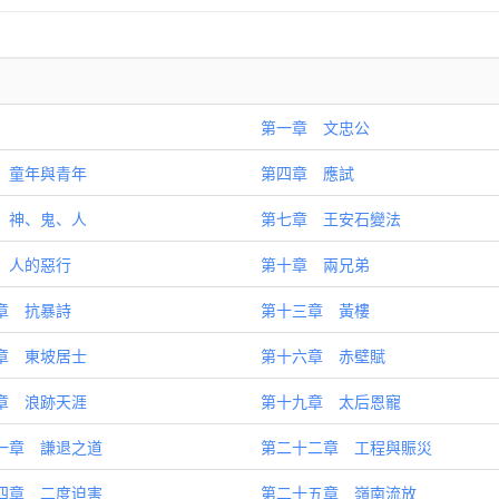
第一章 文忠公
 童年與青年
第四章 應試
 神、鬼、人
第七章 王安石變法
 人的惡行
第十章 兩兄弟
章 抗暴詩
第十三章 黃樓
章 東坡居士
第十六章 赤壁賦
章 浪跡天涯
第十九章 太后恩寵
一章 謙退之道
第二十二章 工程與賑災
四章 二度迫害
第二十五章 嶺南流放