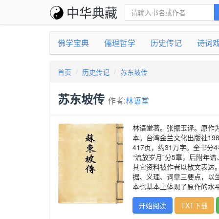
中华典藏
佛学宝典
儒理哲学
历史传记
诗词
首页
历史传记
苏东坡传
苏东坡传
作者:
林语堂
林语堂著。张振玉译。原作为
本。台湾金兰文化出版社19
417页，约31万字。全书分4卷
“流放岁月”分5章，后附年
其它资料被作者以散文表达
据、义理、词章三要点，以
本也基本上体现了原作的水
开始阅读
TXT下载