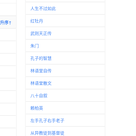
人生不过如此
红牡丹
升序↑
武则天正传
朱门
孔子的智慧
林语堂自传
林语堂散文
八十自叙
赖柏英
左手孔子右手老子
从异教徒到基督徒