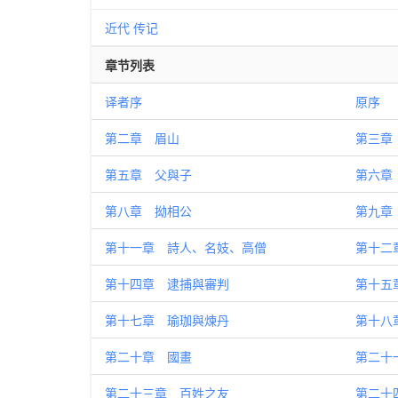
近代
传记
章节列表
译者序
原序
第二章 眉山
第三章
第五章 父與子
第六章
第八章 拗相公
第九章
第十一章 詩人、名妓、高僧
第十二
第十四章 逮捕與審判
第十五
第十七章 瑜珈與煉丹
第十八
第二十章 國畫
第二十
第二十三章 百姓之友
第二十