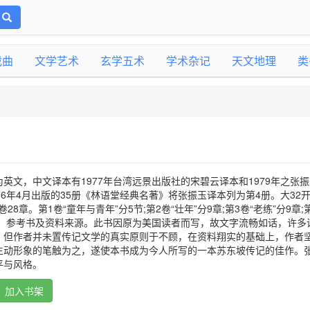
戏曲
文学艺术
玄学五术
学术杂记
天文地理
类
英文，中文译本有1977年台湾远景出版社的宋碧云译本和1979年之张
86年4月出版的35册《林语堂经典名著》将张振玉译本列为第4册。大32
28章。第1卷“童年与青年”分5节;第2卷“壮年”分9章;第3卷“老练”分9章;
谱、参考书及资料来源。此书因原为美国读者而写，故文字流畅如话，许多
。但作者并未置传记文学的真实原则于不顾，在资料翔实的基础上，作者
生动形象的笔触为之，遂使本书成为今人所写的一本苏东坡传记的佳作。
平与风格。
加入书架