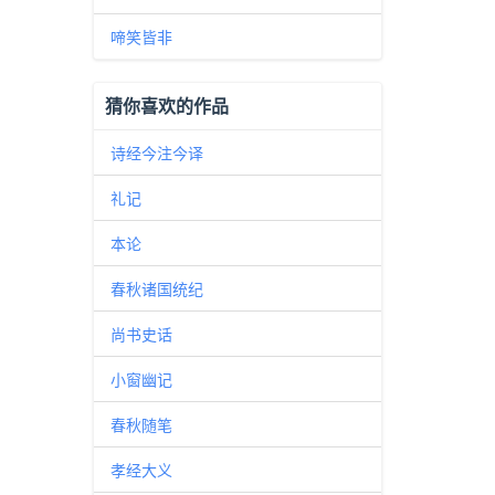
啼笑皆非
猜你喜欢的作品
诗经今注今译
礼记
本论
春秋诸国统纪
尚书史话
小窗幽记
春秋随笔
孝经大义