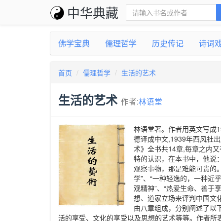
中华典藏
佛学宝典
儒理哲学
历史传记
诗词
首页
儒理哲学
生活的艺术
生活的艺术
作者:
林语堂
林语堂著。作者用英文写成1
德译成中文,1939年西风社
术》全书共14章,每章之内
特的认识，在本书中，他说
观察事物，那是难能可贵的。
学”、“一种轻逸的，一种近乎
观精神”、“热爱生命、善于
想、道家立场来评判中国文
由八章组成，分别阐述了以
活的享受、文化的享受以及思想的艺术等等。作者所