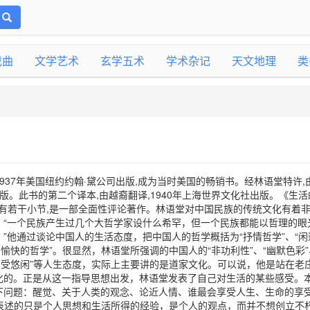
戏曲
文学艺术
玄学五术
学术杂记
天文地理
类
937年美国纽约约翰·黛公司出版,成为当时美国的畅销书。经林语堂特许,
出版。此书的第二个译本,由越裔翻译,1940年上海世界文化社出版。《生活
又有若干小节,是一部全面性评论著作。林语堂对中国民族的传统文化有着
：“一个民族产生过几个大哲学家设什么希罕，但一个民族都能以哲理的眼
”他通过谈论中国人的生活态度，把中国人的哲学概括为“抒情哲学”、“闲
愉快的哲学”。很显然，林语堂所强调的中国人的“非功利性”、“幽默色彩”
享受悠闲”等人生态度，实际上主要讲的是道家文化。可以说，他是站在老
化的。正是从这一指导思想出发，林语堂发表了自己对生活的某些感受。
下问题：醒觉、关于人类的观念、论近人情、谁最会享受人生、生命的享
表述的只是个人思想和生活所得的经验，是个人的观点，而并不想创立不