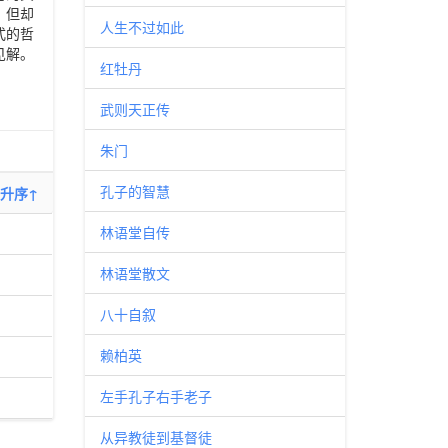
，但却
人生不过如此
式的哲
见解。
红牡丹
武则天正传
朱门
孔子的智慧
升序↑
林语堂自传
林语堂散文
八十自叙
赖柏英
左手孔子右手老子
从异教徒到基督徒