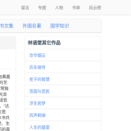
留言
专题
人物
书单
风云榜
书文集
外国名著
国学知识
林语堂其它作品
京华烟云
苏东坡传
由黄嘉
老子的智慧
的艺
非常独
吾国与吾民
光去
适哲
浮生若梦
、“达
庄思
风声鹤唳
本书共
受、生
人生的盛宴
朽的真