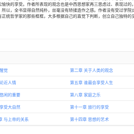
松愉快的享受。作者所表现的观念也是中西思想家再三思虑过、表现过的
。所以，全书显得自然纯朴，丝毫没有矫揉造作之感。作者没有受过学院
有正统哲学家的那些框框，大多根据自己的直觉下判断，创立自己独特的
 醒觉
第二章 关于人类的观念
 论近人情
第五章 谁最会享受人生
 悠闲的重要
第八章 家庭之乐
 享受大自然
第十一章 旅行的享受
章 与上帝的关系
第十四章 思想的艺术