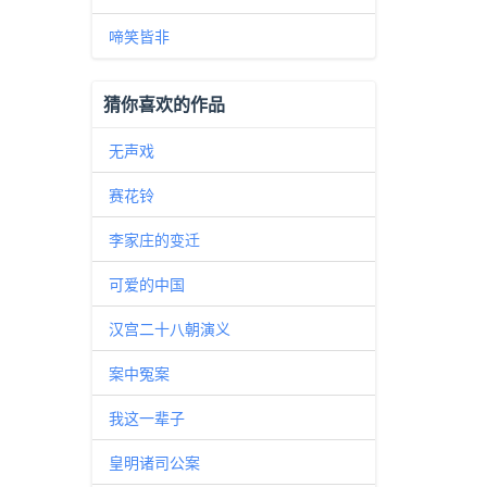
啼笑皆非
猜你喜欢的作品
无声戏
赛花铃
李家庄的变迁
可爱的中国
汉宫二十八朝演义
案中冤案
我这一辈子
皇明诸司公案