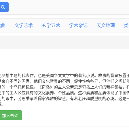
戏曲
文学艺术
玄学五术
学术杂记
天文地理
类
化乡愁主题的代表作，也是美国华文文学中的著名小说。故事的背景被置
民来自不同的国家，他们文化背景的不同，促使性格各异，但他们之间却
想的一个乌托邦镜像。《奇岛》的主人公劳思是奇岛上人们的精神领袖，
之中的主人公应具有的文化素养、个性品质。这种素质和品质体现了中国
们的眼中，劳思秉承着儒家高雅的智慧，有着老庄超脱澄明的心境。这是
说。
加入书架