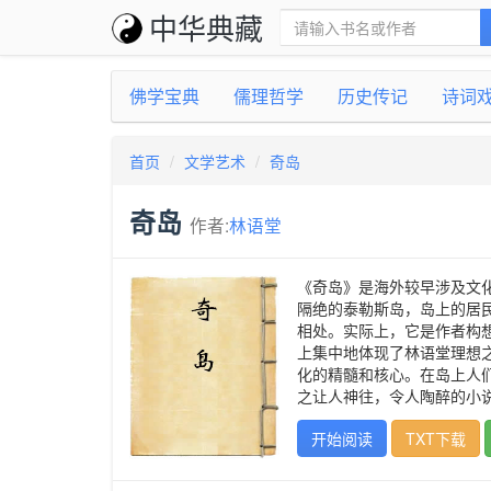
中华典藏
佛学宝典
儒理哲学
历史传记
诗词
首页
文学艺术
奇岛
奇岛
作者:
林语堂
《奇岛》是海外较早涉及文
隔绝的泰勒斯岛，岛上的居
相处。实际上，它是作者构
上集中地体现了林语堂理想
化的精髓和核心。在岛上人
之让人神往，令人陶醉的小
开始阅读
TXT下载