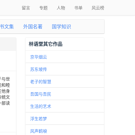
留言
专题
人物
书单
风云榜
书文集
外国名著
国学知识
林语堂其它作品
京华烟云
苏东坡传
于与世
老子的智慧
能和睦
在他身
吾国与吾民
传统文
一部读
生活的艺术
浮生若梦
风声鹤唳