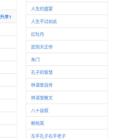
人生的盛宴
升序↑
人生不过如此
红牡丹
武则天正传
朱门
孔子的智慧
林语堂自传
林语堂散文
八十自叙
赖柏英
左手孔子右手老子