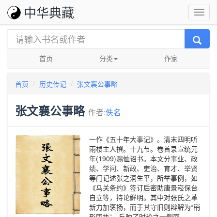
中华典藏
首页
分类
作家
首页
历史传记
张文襄公事略
张文襄公事略
作者:
佚名
一作《五十年大事记》。清末四明听
雨楼主人撰。十九节。卷首录宣统元
年(1909)赐恤诏书。本文分事业、政
绩、学问、新政、吏治、育才、举贤
等门记述张之洞生平，所举事例，如
《马关条约》签订后密助唐景崧保台
自立等，持论鲜明。其中对张氏之革
新力加褒扬，而于其守旧则辩解为“稍
形固执”，反映了时论之一侧面。