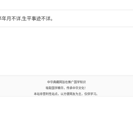
年月不详,生平事迹不详。
中华典藏网旨在推广国学知识
吸取国学精华，传承中华文化！
本站非营利性站点，以方便网友为主，仅供学习。