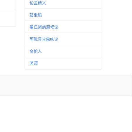
论孟精义
鼓枻稿
巢氏诸病源候论
阿毗昙甘露味论
金枪人
茗谭