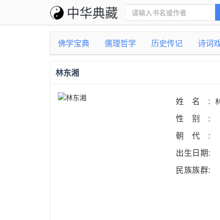
中华典藏
佛学宝典
儒理哲学
历史传记
诗词
林东湘
姓名:
性别:
朝代:
出生日期:
民族族群: