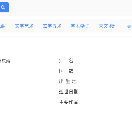
戏曲
文学艺术
玄学五术
学术杂记
天文地理
类
别名:
林东湘
国籍:
出生地:
逝世日期:
主要作品: