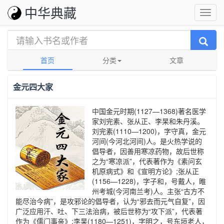
中华典藏
首页
分类
文章
金元四大家
中国金元时期(1127—1368)著名医学
家刘完素、张从正、李杲和朱丹溪。
刘完素(1110—1200)，字守真，金元
河间(今河北河间)人。是火热学说的
倡导者，因善用寒凉药物，故后世称
之为“寒凉派”，代表著作为《素问玄
机原病式》和《宣明方论》;张从正
(1156—1228)，字子和，号戴人，睢
州考城(今河南兰考)人。主张“古方不
能尽治今病”，是攻邪论的倡导者，认为“邪去而元气自复”，因
广泛应用汗、吐、下三法治病，被后世称为“攻下派”，代表著
作为《儒门事亲》;李杲(1180—1251)，字明之，号东垣老人，