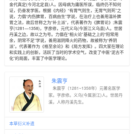
金代真定(今河北定县)人。因母病为庸医所误，临终仍不知何
证，仍奋发学医。根据《内经》“有胃气则生，无胃气则死”之
说，力倡“内伤脾胃，百病由生”学说，在治疗上也善用温补脾
胃之法，故后世称之为“补土派”，代表著作为《脾胃论》;朱震
亨(1281—1358)，字彦修，元代义乌(今浙江义乌县)人。世居
丹溪之边，故以之为号。力倡在“相火论”基础之上的“阳常用
余，阴常不足”学说，善用滋阴降火的药物，故被称为“养阴
派”。代表著作为《格至余论》和《局方发挥》。四大家在理论
和实践上的创新，活跃了当时的学术空气，改变了中医“泥古不
化”的局面，丰富了中医学理论。
朱震亨
朱震亨（1281~1358年）元著名医学
家。字彦修。义乌(今属浙江)人。世居丹
溪，人称丹溪先生。
本草衍义补遗