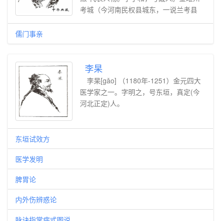
考城（今河南民权县城东，一说兰考县
东）人，此地在五代梁开平元年（公元
907年），曾更名戴邑，故张子和自号为
儒门事亲
戴人。为金元四大家之一。张从正出身于
世医之家，少年时受到家庭的熏染，决心
继承父业，致力于医学，13岁时便诵习
李杲
《素问》、《难经》、《伤寒论》等书。
李杲[gǎo] （1180年-1251）金元四大
20岁移居宛丘（今河南淮阳县）开业行
医学家之一。字明之，号东垣，真定(今
医，足迹遍及颍州、郾城、汝阳等县。金
河北正定)人。
章宗泰和三年（公元1203年），从军入
伍，南下江淮，任军医之职。金宣宗兴定
中一度被召至京都汴梁（今河南开封），
东垣试效方
在太医院任职。由于当时处于朝戈暮戟，
疫病流行的乱世，看不惯迎送长吏，马前
医学发明
唱喏的丑态，不久便辞归乡里，与弟子麻
脾胃论
知几、常仲明等游于隐水之上，一面博览
古今医著，研讨医学理论，“讲明奥义，
内外伤辨惑论
辨析玄理”；一面悬壶应诊，为人治病。
数年间名震东州（指开封以东的州郡），
脉诀指掌病式图说