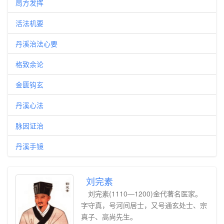
局方发挥
活法机要
丹溪治法心要
格致余论
金匮钩玄
丹溪心法
脉因证治
丹溪手镜
刘完素
刘完素(1110—1200)金代著名医家。
字守真，号河间居士，又号通玄处士、宗
真子、高尚先生。