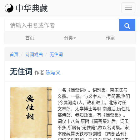
中华典藏
首页
分类
作家
首页
诗词戏曲
无住词
无住词
作者:
陈与义
一名《简斋词》。词别集。南宋陈与
义撰。一卷。与义字去非,号简斋,洛阳
(今属河南)人。政和进士。北宋时任
文林郎、太学博士等职,南渡后,历任礼
部侍郎、参知政事。有《简斋集》。
词仅十八首,原附《简斋集》后。词虽
不多,所居有“无住庵”,故以名词集。宋
本原藏瞿氏铁琴铜剑楼,《四部丛刊》
初编予以影印。元初,刘辰翁《须溪先