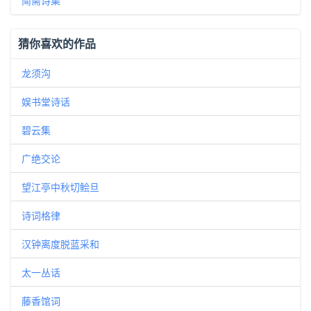
简斋诗集
猜你喜欢的作品
龙须沟
娱书堂诗话
碧云集
广绝交论
望江亭中秋切鲙旦
诗词格律
汉钟离度脱蓝采和
太一丛话
藤香馆词