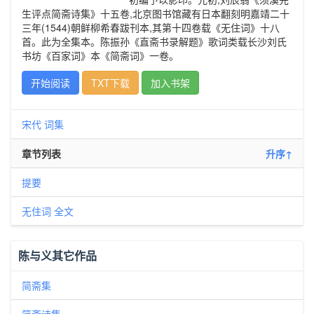
生评点简斋诗集》十五卷,北京图书馆藏有日本翻刻明嘉靖二十
三年(1544)朝鲜柳希春跋刊本,其第十四卷载《无住词》十八
首。此为全集本。陈振孙《直斋书录解题》歌词类载长沙刘氏
书坊《百家词》本《简斋词》一卷。
开始阅读
TXT下载
加入书架
宋代
词集
章节列表
升序↑
提要
无住词 全文
陈与义其它作品
简斋集