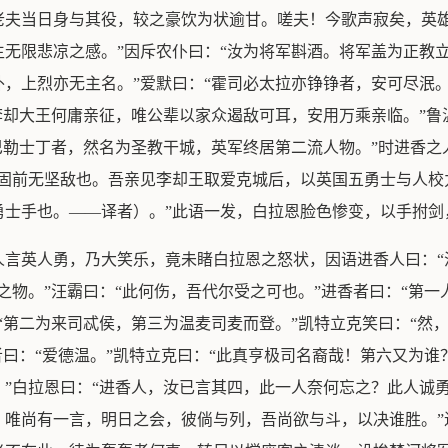
老夫当日身与其役，较之豪饮为状逾甘。嗟夫！今歌声寂矣，英
无限悲凉之感。”因斥农仆曰：“汝为将军斟酒。将军盖为正教立
，上烈亦无主名。”爱默曰：“霍司必太拉亦铮铮者，安可尽泯。
李却大王何庸亲征，唯公辈以家众遏敌可耳，安用万乘亲临。”鲁
巴勒士丁者，然名为圣教干城，英军终居第二流人物。”时进香之
人固前无坚敌也。吾亲见李却王取爱克城后，以英国五勇士与人校
勇士手也。——译者）。”此语一发，白拉恩脸色惨变，以手拊剑
人言英人勇，乃大笑乐，竟未睹白拉恩之怒状，因语进香人曰：“
之物。”汪霸曰：“此何伤，吾代尔受之可也。”进香者曰：“第一
“第二为来司忒侯，第三为温麦司麦而登。”凯特立克笑曰：“然，
者曰：“爱德温。”凯特立克曰：“此真亨极司名裔哉！第六又为谁
”白拉恩曰：“进香人，汝已言其四，此一人奈何忘之？此人诚
唯尚有一言，明日之会，彼倘与列，吾尚欲与斗，以决谁胜。”