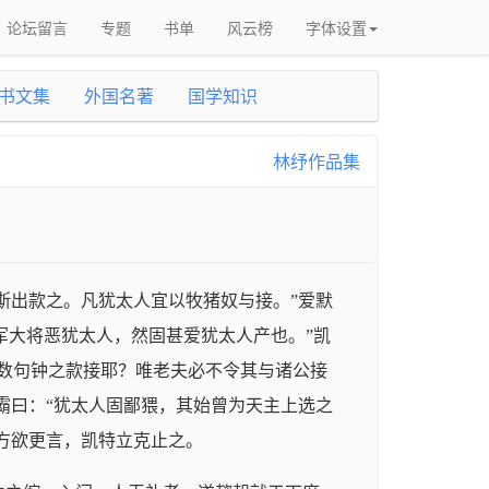
论坛留言
专题
书单
风云榜
字体设置
书文集
外国名著
国学知识
林纾作品集
斯出款之。凡犹太人宜以牧猪奴与接。”爱默
军大将恶犹太人，然固甚爱犹太人产也。”凯
数句钟之款接耶？唯老夫必不令其与诸公接
霸曰：“犹太人固鄙猥，其始曾为天主上选之
方欲更言，凯特立克止之。