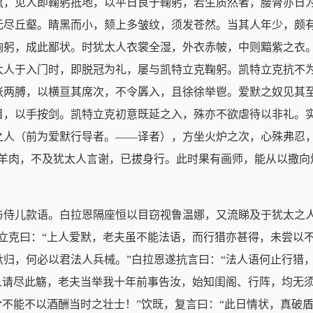
鼠，见人即鞠躬抵地，以平日良于鞠躬，若生质然者，腰膂亦日
无尽丘壑。睛黑而小，颏上多皱纹，须发苍然。当其人年少，颇
鞠躬，成此鄙状。时犹太人衣裳全湿，外衣赤帔，中则黯紫之衣
太人于入门时，即脱冠为礼，屡与凯特立克鞠躬。凯特立克抗不
张两膊，以横亘其席次，不令羼入，且徐徐举鬯。爱默之奴见其
目，以手按剑。凯特立克初意既延之入，殊亦不欲虐待以非礼。
之人（前为爱默行导者。——译者），方坐火炉之次，心殊弗忍，
及羊肉，不及犹太人言谢，已拔身行。此时果有画师，能从以撒向
与侍儿款语。白拉恩隔座恒以目窃视鲁温娜，又流睇及于犹太之人
立克曰：“上人爱默，老夫虽不能法语，而行猎亦甚得，未尝以
归，何必以君法人兵械。”白拉恩遂抗言曰：“法人语何止行猎
人请尽此觞，老夫当举我十年前事告汝，始知闺阁、行阵，均无
“不能不以酒酬当时之壮士！”饮既，复言曰：“此日情状，真破