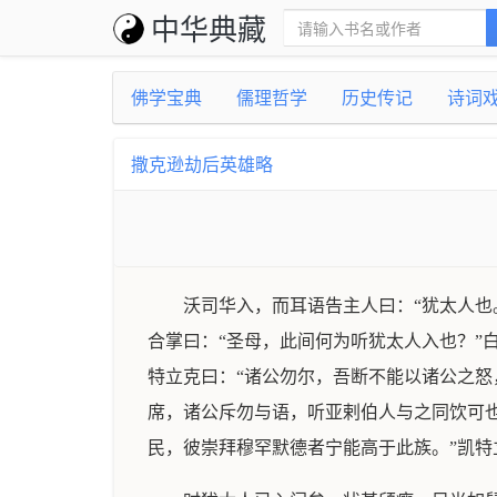
中华典藏
佛学宝典
儒理哲学
历史传记
诗词
撒克逊劫后英雄略
沃司华入，而耳语告主人曰：“犹太人也
合掌曰：“圣母，此间何为听犹太人入也？”
特立克曰：“诸公勿尔，吾断不能以诸公之
席，诸公斥勿与语，听亚剌伯人与之同饮可也
民，彼崇拜穆罕默德者宁能高于此族。”凯特