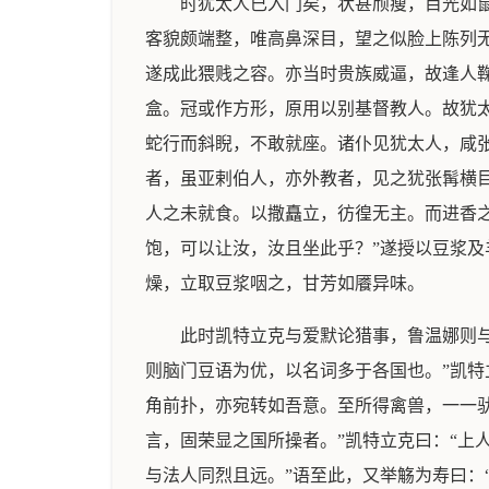
时犹太人已入门矣，状甚颀瘦，目光如
客貌颇端整，唯高鼻深目，望之似脸上陈列
遂成此猥贱之容。亦当时贵族威逼，故逢人
盒。冠或作方形，原用以别基督教人。故犹
蛇行而斜睨，不敢就座。诸仆见犹太人，咸
者，虽亚剌伯人，亦外教者，见之犹张髯横
人之未就食。以撒矗立，彷徨无主。而进香
饱，可以让汝，汝且坐此乎？”遂授以豆浆
燥，立取豆浆咽之，甘芳如餍异味。
此时凯特立克与爱默论猎事，鲁温娜则
则脑门豆语为优，以名词多于各国也。”凯特
角前扑，亦宛转如吾意。至所得禽兽，一一驮
言，固荣显之国所操者。”凯特立克曰：“上
与法人同烈且远。”语至此，又举觞为寿曰：