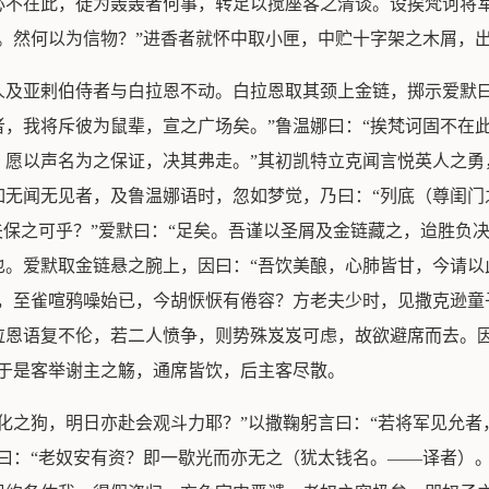
必不在此，徒为轰轰者何事，转足以搅座客之清谈。设挨梵诃将军
。然何以为信物？”进香者就怀中取小匣，中贮十字架之木屑，
人及亚剌伯侍者与白拉恩不动。白拉恩取其颈上金链，掷示爱默曰
，我将斥彼为鼠辈，宣之广场矣。”鲁温娜曰：“挨梵诃固不在
，愿以声名为之保证，决其弗走。”其初凯特立克闻言悦英人之勇
如无闻无见者，及鲁温娜语时，忽如梦觉，乃曰：“列底（尊闺门
夫保之可乎？”爱默曰：“足矣。吾谨以圣屑及金链藏之，迨胜负
。爱默取金链悬之腕上，因曰：“吾饮美酿，心肺皆甘，今请以
，至雀喧鸦噪始已，今胡恹恹有倦容？方老夫少时，见撒克逊童
拉恩语复不伦，若二人愤争，则势殊岌岌可虑，故欲避席而去。因
。于是客举谢主之觞，通席皆饮，后主客尽散。
化之狗，明日亦赴会观斗力耶？”以撒鞠躬言曰：“若将军见允者
曰：“老奴安有资？即一歇光而亦无之（犹太钱名。——译者）