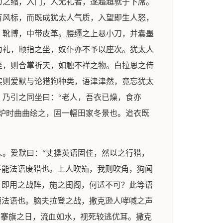
为之缩，入门，人无礼者，遂趦趄就于下席。
有风标，而既成犹太人气质，入望即生人怒，
。靴博，中带皮革。腰缰之上悬小刀，并囊墨
为礼，颐指之坐，奴仆亦不予以座次。犹太人
至，则合掌祈天，如触不祥之物。白拉恩之侍
实则爱默与论猎狗种类，语津津然，竟忘犹太
乃引之同坐曰：“老人，吾衣已燥，食亦
炉时曲曲绘之，固一幅田家冬景也。迨衣既
。爱默曰：“丈操英语固佳，然以之行猎，
不能法语废猎也。上人吹笳，我则吹角，狗闻
，即用之战阵，施之闺阁，何适不可？此等语
须法语也。脑夫拉登之战，撒克逊人哮喊之声
盾搴旗之日，流血如水，视死较逃优耳。撒克