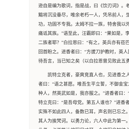
逊自是编为歌词，指是战，曰《饮刃词》。
黯将沉没垂尽，唯余老朽一人，凭吊前人，生
功，功固不专我。太姆不拉一族，特舍我以外
痛诋其族。”语至此，汪霸即曰：“果如是，
二族者耶？”白拉恩曰：“有之，英兵亦有莅
回首盼之。进香者曰：“方拔刀护教时，英
待吾言，当已知之矣（以白拉恩曾见败此五
凯特立克者，豪爽竞直人也，见进香之
者曰：“语之甚愿。唯吾生平立誓，不御金宝
种人，然英武如是，我亦服之。”进香者曰：
特立克曰：“是吾母党。第五人谁也？”进香
实殊不如此四人，备数已耳，声名则已忘之。
其人为挨梵诃。以勇力论，六人中此为第一。