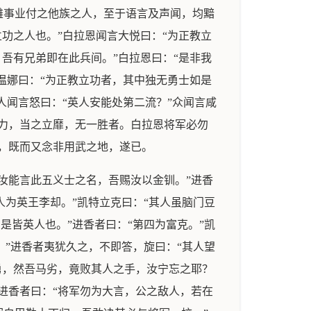
雄事业付之他族之人，至于语言及声闻，均黯
功之人也。”白拉恩闻言大悦曰：“为正教立
吾有兄弟即在此兵间。”白拉恩曰：“是非我
温娜曰：“为正教立功者，其中独无勇士如是
人闻言怒曰：“英人安能处第二流？”众闻言咸
力，当之立靡，无一胜者。白拉恩将军必勿
，既而又念非用武之地，遂已。
汝能言此五义士之名，吾赐汝以金钏。”进香
人为英王李却。”凯特立克曰：“其人虽脑门豆
是皆英人也。”进香者曰：“第四为富克。”凯
？”进香者夷犹久之，不即答，旋曰：“其人望
勇，然吾马劣，竟败其人之手，汝宁忘之耶？
进香者曰：“将军勿为大言，公之敌人，若在