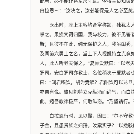
此者，必不能让将军尺寸耳。今将军良知彼
白拉恩曰：“汝决之，汝必能保是人之必至矣
既出时，座上主客均合掌称颂，独犹太
掌之。果挨梵诃归国，我与校力，彼不见答者
靳；且彼不在此，纯无保护之人，我虽闺秀
及闻第六勇士之名，堂上下人视凯特立克竟
人，此人听老夫保之。”复顾爱默曰：“以老
罗司。安白罗司亦教士，名位稍次于爱默者也
曰：“闻君嗜饮，胡为竟醉？君酣饮可以达旦
亦自有说。彼见凯特立克纵酒而尚气，而白
此。矧吾教律极严，何敢纵恣。”乃坚请行
白拉恩行时，见以撒，因曰：“尔不守教
子金，且愚贵族之妇孺。汝槖实乎？”以撒骇