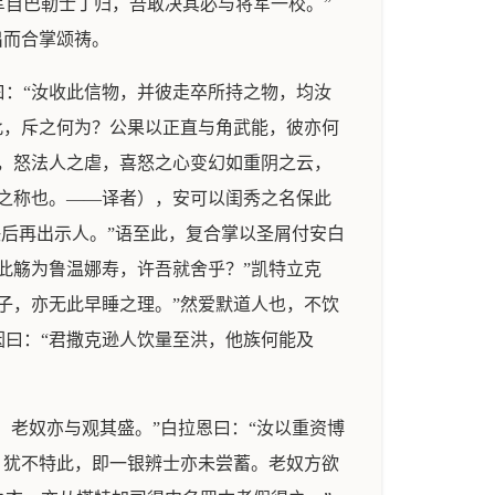
自巴勒士丁归，吾敢决其必与将军一校。”
出而合掌颂祷。
：“汝收此信物，并彼走卒所持之物，均汝
此，斥之何为？公果以正直与角武能，彼亦何
，怒法人之虐，喜怒之心变幻如重阴之云，
之称也。——译者），安可以闺秀之名保此
决后再出示人。”语至此，复合掌以圣屑付安白
此觞为鲁温娜寿，许吾就舍乎？”凯特立克
子，亦无此早睡之理。”然爱默道人也，不饮
曰：“君撒克逊人饮量至洪，他族何能及
，老奴亦与观其盛。”白拉恩曰：“汝以重资博
。犹不特此，即一银辨士亦未尝蓄。老奴方欲