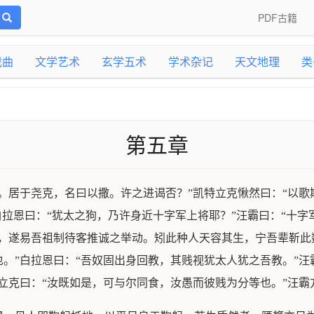
PDF古籍
戏曲
文学艺术
玄学五术
学术杂记
天文地理
类
第五章
。居于尧克，名曰以撒。许之进谒否？”凯特立克愀然曰：“以歌
白拉恩曰：“犹太之狗，乃许身近十字军上将耶？”汪霸曰：“十字
怒，遂易吾祖制待客推诚之举动。矧此种人天容其生，宁吾辈靳此
。”白拉恩曰：“吾奴固出身回教，其贱视犹太人犹之吾教。”汪
立克曰：“汝既如是，可与尔同食，汝愚而彼贱为分等也。”汪霸