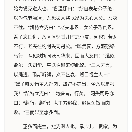
始为撒克逊人也。”鲁温娜曰：“翁自表与公子绝，
以为气节凛凛，吾恐彼人将以翁为忍心人矣。吾决
不往。”凯特立克曰：“老夫非忍，女公子乃真忍。
吾子忘国仇，乃区区忆其儿时之小友，何也？若既
不行，老夫往约阿失司丹矣。”既罢宴，方盛怒络
马行，斗见歌斯同沃司华来，因而大怒曰：“逃奴
敢尔！沃司华、亨迭伯趣来缚此奴。”二人无言，
以绳进。歌斯听缚，义不乞哀，怒目视主人曰：
“奴子唯爱惜主人骨肉，故冒不韪出，今乃以是报
我！”凯特立克曰：“勿多言，行矣。”阿失司丹亦
曰：“趣行，趣行！庵主方迟我，迟且鱼馁而肉
败。”已而果至惠多而。
惠多而庵主，撒克逊人也，承应此二贵家，为