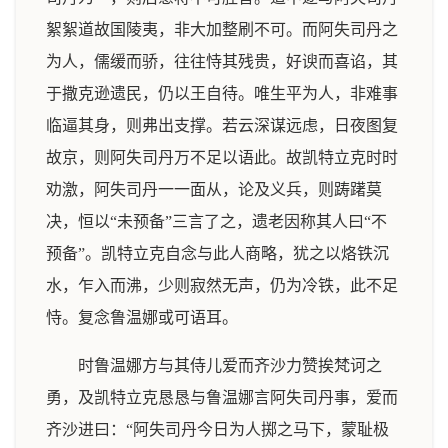
絮絮道故国陵夷，非大加整刷不可。而阿失司丹之
为人，儒缓而骄，往往恃其残贵，好谀而喜谄，其
于撒克逊遗民，仍以王自待。唯生平为人，非难事
临逼其身，则弗出支撑。若云深谋远虑，日夜图复
故京，则阿失司丹万不足以语此。故凯特立克时时
劝激，阿失司丹一一面从，论及义兵，则踌躇莫
决，恒以“未预备”三言了之，遗老因称其人曰“不
预备”。凯特立克自念与此人商略，犹之以烙铁沉
水，乍入而沸，少则寂然无声，仍为冷铁，此不足
恃。复念鲁温娜或可语耳。
时鲁温娜方与其侍儿爱而齐沙力赞挨梵诃之
勇，及凯特立克恳恳与鲁温娜言阿失司丹事，爱而
齐沙进曰：“阿失司丹今日为人掷之马下，蒙耻极