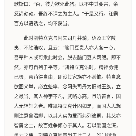
歌斯曰：“否，彼力欲死此狗。既不中其要害，余
怒尚勃勃。吾终不谓之为主人。”于是又行。汪霸
百方以语诱之，均不获当。
此时凯特立克与阿失司丹并骑，语及王室陵
夷，不胜浩叹，且云：“脑门豆贵人亦人各一心，
吾辈种人或可乘此时会，脱去脑门豆人羁绁。即不
然，亦可自列于平等。”凯特立克语时，精神勇健
已极，意苟得自由，即没其家族亦不甚恤。特自念
欲图义举，必立魁率，念阿失司丹为旧时王族，立
之最当。其人神宇不凡，武略亦高，且听善言，国
人无轾轩之者。唯凯特立克计固如是，而国人思想
则注意鲁温娜，以其人实为爱而弗列適嗣，其父亦
智勇之士，故百姓争倾心于其人。若以爱国之深，
勇力之伟，凯特立克固高出于此二人，唯门阀逊