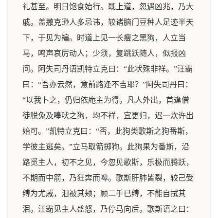
礼甚至。明日饱食始行。既上道，忽遇凶兆，乃大
戚。盖撒克逊人多忌讳，较诸脑门豆种人足迹半天
下，于见为褊。时道上见一长瘦之黑狗，人立当
马，鸣声哀厉动人；少须，复跳跃随人，似报凶
问。阿失司丹语凯特立克曰：“此状殊非祥。”汪霸
曰：“吾亦云然，意前路逢不吉耶？”阿失司丹曰：
“以我卜之，仍归依庵主为得。凡人外出，首逢僧
徒脱兔及嗥吠之狗，均不祥，宜更归，迟一炊许出
始可。”凯特立克曰：“否，此狗类歌斯之狗番斯，
学彼主逃矣。”立马取箭掷狗。此狗果为番斯，沿
路觅主人，初不之见，今忽见歌斯，乐极而腾跃，
不期而中箭，乃狂奔而嗥。歌斯肝肺皆裂，较己受
缚为尤戚，泪被其颊；顾二手已缚，不能自拭其
泪。汪霸见主人盛怒，乃停马向后。歌斯语之曰：