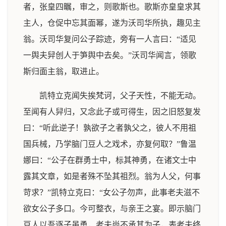
者，张皇四瞩，审之，则歌斯也。歌斯亦皇皇求其
主人，仓促中忘其面幂，遂为沃司华所执，趣见主
翁。沃司华复问公子踪迹，旁有一人言曰：“适见
一舆夫舁创人于笋舆中去矣。”沃司华闻言，领歌
斯归面主翁，取进止。
凯特立克闻失挨梵诃，父子天性，不能无动。
至闻有人舁归，又念此子或可得生，因之旧怒复发
曰：“听此逆子！孰欲子之者孰父之，彼人不用祖
国兵械，乃学脑门豆人之戏术，亦复何取？”鲁温
娜曰：“公子在群勇士中，标其神勇，在诸文士中
露其文章，如是者殊不坠其祖烈。翁为人父，何事
苛求？”凯特立克曰：“女公子勿声，此事老夫滋不
欲女公子多口。今可整衣，与亲王之宴。即示脑门
豆人以吾逐子虽勇，老夫尚不承其为子，表老夫终