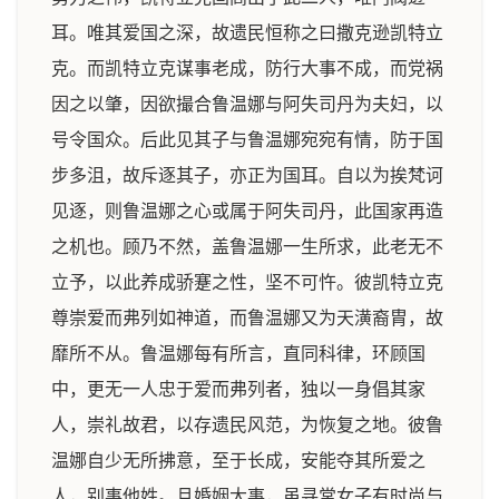
耳。唯其爱国之深，故遗民恒称之曰撒克逊凯特立
克。而凯特立克谋事老成，防行大事不成，而党祸
因之以肇，因欲撮合鲁温娜与阿失司丹为夫妇，以
号令国众。后此见其子与鲁温娜宛宛有情，防于国
步多沮，故斥逐其子，亦正为国耳。自以为挨梵诃
见逐，则鲁温娜之心或属于阿失司丹，此国家再造
之机也。顾乃不然，盖鲁温娜一生所求，此老无不
立予，以此养成骄蹇之性，坚不可忤。彼凯特立克
尊崇爱而弗列如神道，而鲁温娜又为天潢裔胄，故
靡所不从。鲁温娜每有所言，直同科律，环顾国
中，更无一人忠于爱而弗列者，独以一身倡其家
人，崇礼故君，以存遗民风范，为恢复之地。彼鲁
温娜自少无所拂意，至于长成，安能夺其所爱之
人，别事他姓。且婚姻大事，虽寻常女子有时尚与