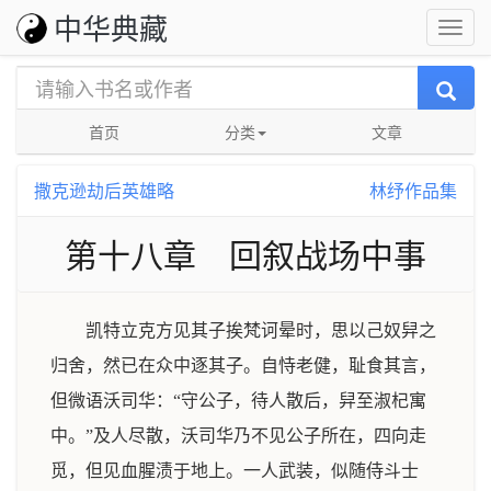
中华典藏
首页
分类
文章
撒克逊劫后英雄略
林纾作品集
第十八章 回叙战场中事
凯特立克方见其子挨梵诃晕时，思以己奴舁之
归舍，然已在众中逐其子。自恃老健，耻食其言，
但微语沃司华：“守公子，待人散后，舁至淑杞寓
中。”及人尽散，沃司华乃不见公子所在，四向走
觅，但见血腥渍于地上。一人武装，似随侍斗士