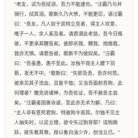
“老友，试为吾拭泪，吾力不能逮也。”汪霸乃与并
骑行，拭其泪。歌斯久乃大愤，不能更忍，语汪霸
曰：“吾友，凡人奴于凯特立克者，得主人欢意，
唯子一人，余人奚及者。请君谓此老翁，吾今日叛
彼，不更承其鞭笞矣。彼即杀我、鞭我、炮烙我，
我亦无惧。请君告彼，歌斯不为彼奴矣。”汪霸
曰：“吾虽愚，愚不至此。汝独不观主人腰下羽
箭，发无不中。”歌斯曰：“矢即及吾，吾亦何悲。
彼亲见其子流血，且复不恤；又当吾面射吾狗，此
何理者？撒克逊诸神，为吾佐证，吾不赦吾主翁
矣。”汪霸者固善诙谑，至此亦无术为解，乃曰：
“主人非有意死君狗，特骇狗令逃耳。尔独不见主
人抽矢时，以足立镫，欲令矢过狗背耶？适狗跳
跃，故矢着其脊。授以象白油少许，创当立已。”