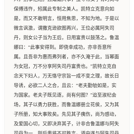
保傅违忤，矧属此专制之美人。凯特立克意向如
是，而又不敢明言，恒用焦思，不知为地。于是以
微言讽激，谓撒克逊欲图再兴，王位必属阿失司
丹，则女公子当为王后，日用富贵以鼓荡之。鲁温
娜曰：“此事安得到。即侥幸成功，亦非吾意所
属。且吾非为惠而弗列者，亦不久淹于此，当幂面
为女冠，万不分享阿失司丹富贵也。”凯特立克自
念天下妇人，万无恪守宗旨一成不变之理，故长日
导诱，必欲二人之合，且云：“老夫勤劬如是，实
为国家。老夫子既见逐，尚有何图？”迨至淑杞会
场，其子以勇力获胜，而鲁温娜册立花侯，又为其
子所册，知大事败矣。先见其子痍伤，尚为感动，
及爱国心切，又即决弃其子，计非合鲁温娜与阿失
司丹为一，则后患将不可胜言。道中遂与阿失司丹