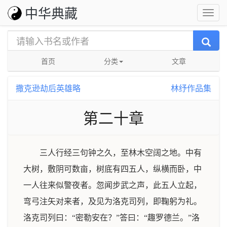
中华典藏
首页
分类
文章
撒克逊劫后英雄略
林纾作品集
第二十章
三人行经三句钟之久，至林木空阔之地。中有
大树，敷阴可数亩，树底有四五人，纵横而卧，中
一人往来似警夜者。忽闻步武之声，此五人立起，
弯弓注矢对来者，及见为洛克司列，即鞠躬为礼。
洛克司列曰：“密勒安在？”答曰：“趣罗德兰。”洛