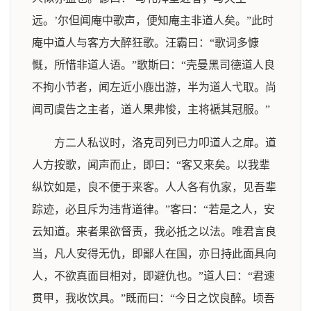
远。’尔但闻庵中歌声，便知庵主非道人矣。”此时
庵中道人与客方大醉狂歌。汪霸曰：“歌词多慷
慨，所惜非道人语。”歌斯曰：“壳曼黑司德道人良
不拘小节者，闻左近小鹿出游，半为道人弋取。尚
闻司虞告之主者，道人果弗悛，主将褫其冠服。”
方二人私议时，洛克司列已力叩道人之扉。道
人方按歌，闻声而止，即曰：“客又来矣。以我辈
纵饮如是，良不便于来客。人人各有仇家，见吾辈
踪迹，必且斥为违背道律。”客曰：“若是之人，安
云知道。来者果欲督责，我必抵之以法。唯君言良
当，凡人安得无仇，即鄙人在国，亦日持此面具向
人，不欲真面目相对，即避仇也。”道人曰：“君速
贯甲，我收饮具。”既而曰：“今日之饮良醉。顷吾