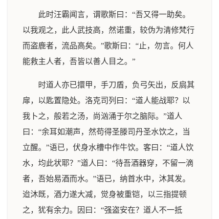
此时汪霸闻言，谓歌斯曰：“吾又得一助矣。
以我观之，此人武技高，然诺重，较伪为清修梵行
而盗鹿者，流品高矣。”歌斯曰：“止，勿言。何人
能救主人者，吾皆以善人目之。”
时道人亦已擐甲，手刀盾，负弓矢出，反扃其
扉，以匙置隐处。洛克司列曰：“道人能战耶？以
我卜之，般若之汤，尚汹涌于尔之脑际。”道人
曰：“余耳如潮声，然苟得圣滕司丹圣水饮之，当
立醒。”语已，伏身水槽中作牛饮。客曰：“道人饮
水，均此状耶？”道人曰：“待吾酒器穿，不留一滴
者，吾始易酒而水。”语已，纳首水中，沐其发。
迨沐既，酒力遂大减，觉身被重铠，以三指提顿
之，犹有余力。因曰：“强盗安在？道人不一抵