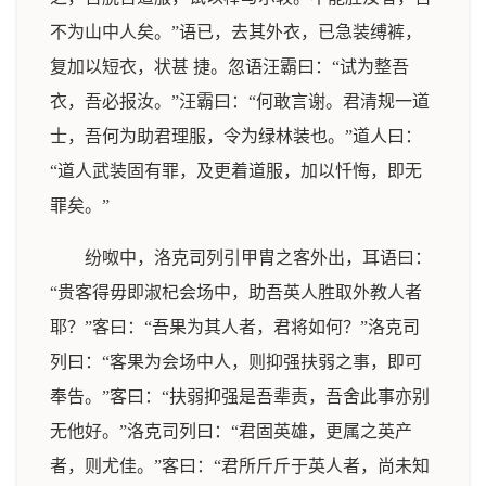
不为山中人矣。”语已，去其外衣，已急装缚裤，
复加以短衣，状甚 捷。忽语汪霸曰：“试为整吾
衣，吾必报汝。”汪霸曰：“何敢言谢。君清规一道
士，吾何为助君理服，令为绿林装也。”道人曰：
“道人武装固有罪，及更着道服，加以忏悔，即无
罪矣。”
纷呶中，洛克司列引甲胄之客外出，耳语曰：
“贵客得毋即淑杞会场中，助吾英人胜取外教人者
耶？”客曰：“吾果为其人者，君将如何？”洛克司
列曰：“客果为会场中人，则抑强扶弱之事，即可
奉告。”客曰：“扶弱抑强是吾辈责，吾舍此事亦别
无他好。”洛克司列曰：“君固英雄，更属之英产
者，则尤佳。”客曰：“君所斤斤于英人者，尚未知