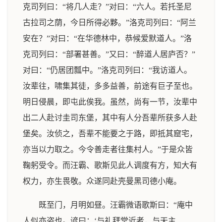
克司列曰：“将几人走？”对曰：“六人。若托圣尼
古拉司之荫，今日所得必夥。”洛克司列曰：“阿兰
安在？”对曰：“在华德林中，恭候爱默道人。”洛
克司列曰：“部署甚善。”又曰：“醉道人居庐否？”
对曰：“仍居团瓢中。”洛克司列曰：“我访道人。
汝辈往，啸集其徒，多多益善，前途有巨子至也。
明日侵晨，即屯此俟我。虽然，尚有一节，汝辈中
出二人赴讨圭司东堡，其中有人分吾辈所获多人赴
堡矣。汝侦之，吾辈不能要之于路，即抵其窟宅，
亦当以力取之。今令善走者往集村人。”于是众皆
鞠躬受令。而汪霸、歌斯见此人调度有方，知大有
权力，亦生畏敬。众遂同赴壳曼黑司德小庵。
既至门，月明如昼。汪霸微语歌斯曰：“庵中
人似亦盗也。谚曰：‘与礼拜堂近者，与天主