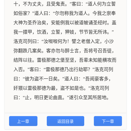
十，不为丈夫，且受鬼责。”客曰：“道人何为立誓
如俗家？”道人曰：“尔勿称我为道人。今我之崇奉
大神为圣乔治矣，安能例我以被道帔诵圣经时。盖
我一擐甲，饮酒，立誓，狎妓，节节皆无所讳。”
洛克司列曰：“汝呶呶何为！譬之老僧入定，小沙
弥翻跌几案矣。客亦勿与醉士言，吾将号召吾徒，
结阵以往。雷极那德之堡至坚，吾辈未知能横攻而
入否。”客曰：“雷极那德乃出行劫耶？”洛克司列
曰：“彼为盗不一日矣。”道人曰：“吾阅豪客多，
奸猥以雷极那德为最，盗不如是也。”洛克司列
曰：“止，明日更论曲直。”遂引众至其所居地。
上一章
返回目录
下一章