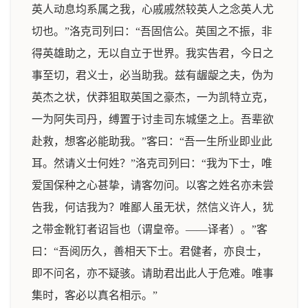
英人动息均系属之我，心戚戚然较英人之念英人尤
切也。”洛克司列曰：“吾固信公。英国之不振，非
得英雄助之，无以自立于世界。我实告君，今日之
事至切，君义士，必当助我。兹有龌龊之夫，伪为
英杰之状，伏莽狙取英国之豪杰，一为凯特立克，
一为阿失司丹，缚置于讨圭司东城堡之上。吾辈欲
赴救，想客必能助我。”客曰：“吾一生所业即业此
耳。然请义士何姓？”洛克司列曰：“我为下士，唯
爱国保种之心甚挚，请客勿问。以客之姓名亦未尝
告我，何诘我为？唯鄙人虽无状，然信义许人，犹
之带金靴钉者诏旨也（谓皇帝。——译者）。”客
曰：“吾阅历久，善相天下士。君健者，亦良士，
即不问名，亦不疑骇。请助君出此人于危难。唯事
集时，客必以真名相示。”