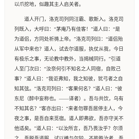
以爪挖地，似趣其主人启关者。
道人开门，洛克司列同汪霸、歌斯入。洛克司
列既入，大呼曰：“茅庵乃有佳客！”道人曰：“是
为道侣，方同处祈祷上帝。”洛克司列曰：“道侣殆
从军中来也？道人，试去尔道服，执仗从我，今日
有极乐之事，无论教中教外，当揭械同行。”引道
人至门次曰：“汝奈何引不知名之人同宿，自败己
事？”道人曰：“我讵弗知，我之知彼，犹弓者之自
知其弦。”洛克司列曰：“客果何名？”道人曰：“彼
东尼（醉中妄称也。——译者）。吾与共饮，乌有
不知其名？”客亦出曰：“来者勿罪吾居停主人，今
夜之事，是吾自来觅宿。道人即弗欲，吾亦守关不
他适矣。”道人曰：“以汝所言，吾乃畏汝乎？尔须
之，吾脱吾道服，试以棒与尔较。不能胜汝者，吾