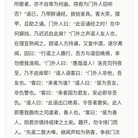
所歌者，亦不自审为何曲，得毋为门外人窃听
否？”语已，乃带醉诵经，摭拾家具。客大笑，擐
甲，且助之诵。门外人曰：“此讵诵经之时！在中
何摒挡，乃迟迟启此扉？”门外之声道人友人也，
在理宜熟闻之，顾道人方持诵，又复中酒，遂尔弗
闻，因曰：“行道之人趣行，吾方与道侣晚祷，幸
勿搅我清规。”门外人曰：“愚哉道人！洛克司列夜
至，乃不启扉耶！”道人语客曰：“门外人非他，吾
友也。”客曰：“来者为谁？”道人曰：“是为吾友，
非仇讐也。”客曰：“来者固为君友，安必即非吾
仇。”道人曰：“此语出口绝易，令答者窘矣。此人
即惠我鹿肉之司虞者，善人也。”客曰：“是为善
人，则君亦慎持戒律之士矣。趣开，勿令排门而
入。”先是二獒大嗥，继闻声知为熟客，争就门次