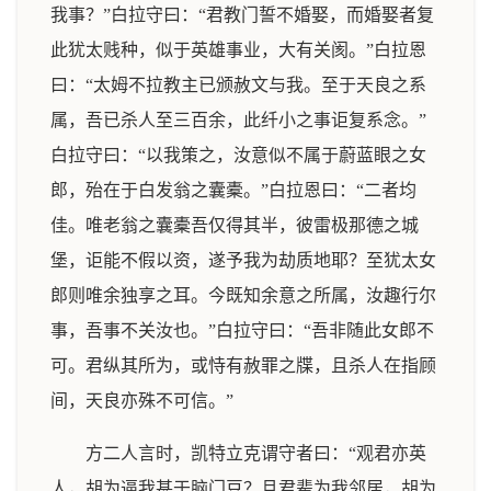
我事？”白拉守曰：“君教门誓不婚娶，而婚娶者复
此犹太贱种，似于英雄事业，大有关阂。”白拉恩
曰：“太姆不拉教主已颁赦文与我。至于天良之系
属，吾已杀人至三百余，此纤小之事讵复系念。”
白拉守曰：“以我策之，汝意似不属于蔚蓝眼之女
郎，殆在于白发翁之囊橐。”白拉恩曰：“二者均
佳。唯老翁之囊橐吾仅得其半，彼雷极那德之城
堡，讵能不假以资，遂予我为劫质地耶？至犹太女
郎则唯余独享之耳。今既知余意之所属，汝趣行尔
事，吾事不关汝也。”白拉守曰：“吾非随此女郎不
可。君纵其所为，或恃有赦罪之牒，且杀人在指顾
间，天良亦殊不可信。”
方二人言时，凯特立克谓守者曰：“观君亦英
人，胡为逼我甚于脑门豆？且君辈为我邻居，胡为