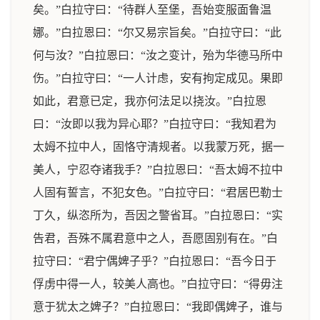
矣。”白拉守曰：“待群人至堡，吾始变服面鲁温
娜。”白拉恩曰：“尔又易宗旨矣。”白拉守曰：“此
何与汝？”白拉恩曰：“汝之变计，殆为华德马所中
伤。”白拉守曰：“一人计虑，安有拘定成见。果即
如此，君意已定，我亦何法足以挠汝。”白拉恩
曰：“汝即以我为异心耶？”白拉守曰：“我知君为
太姆不拉中人，固恪守清规者。以我蒙万死，据一
美人，宁忍夺诸我手？”白拉恩曰：“吾太姆不拉中
人固有誓言，不犯女色。”白拉守曰：“君居巴勒士
丁久，纵恣所为，吾因之警省耳。”白拉恩曰：“实
告君，吾殊不属君意中之人，吾愿固别有在。”白
拉守曰：“君宁偶婢子乎？”白拉恩曰：“吾今日于
俘虏中得一人，较美人高也。”白拉守曰：“得毋注
意于犹太之婢子？”白拉恩曰：“我即偶婢子，谁与