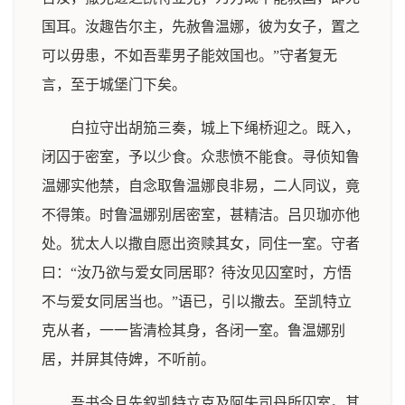
国耳。汝趣告尔主，先赦鲁温娜，彼为女子，置之
可以毋患，不如吾辈男子能效国也。”守者复无
言，至于城堡门下矣。
白拉守出胡笳三奏，城上下绳桥迎之。既入，
闭囚于密室，予以少食。众悲愤不能食。寻侦知鲁
温娜实他禁，自念取鲁温娜良非易，二人同议，竟
不得策。时鲁温娜别居密室，甚精洁。吕贝珈亦他
处。犹太人以撒自愿出资赎其女，同住一室。守者
曰：“汝乃欲与爱女同居耶？待汝见囚室时，方悟
不与爱女同居当也。”语已，引以撒去。至凯特立
克从者，一一皆清检其身，各闭一室。鲁温娜别
居，并屏其侍婢，不听前。
吾书今且先叙凯特立克及阿失司丹所囚室。其