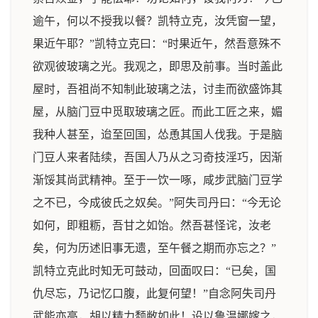
逾午，何以不授我以餐？凯特立克，汝凭窗一望，
果近午耶？”凯特立克曰：“时果近午，然吾意殊不
欲观彼玻璃之光。我观之，即思及前事。当时盖此
屋时，吾祖尚不知制此玻璃之法，讨圭而欲盛饰其
屋，从脑门豆中觅取玻璃之匠。而此工匠之来，媚
我种人甚至，迨至回国，怂恿其国人伐我。于是脑
门豆人来者陆续，吾国人乃从之习奇技淫巧，因渐
渐馁其尚武精神。至于一饮一啄，咸步武脑门豆学
之不已，今成彼氏之奴矣。”阿失司丹曰：“今无论
如何，即粗粝，吾甘之如饴。然吾甚怪诧，汝老
矣，何为历述旧事无遗，至午餐之期而亦忘之？”
凯特立克此时知无可鼓动，回面叹曰：“已矣，国
仇尽忘，乃记忆口腹，此复何望！”自念阿失司丹
武能亦高，胡以精力颓敝如此！设以鲁温娜嫁之，