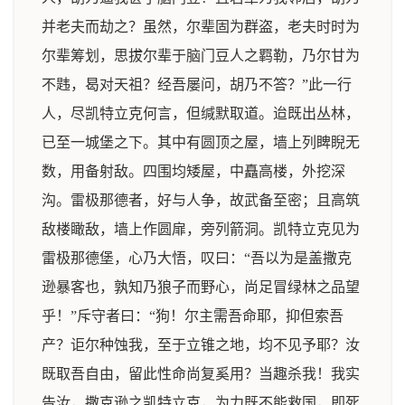
并老夫而劫之？虽然，尔辈固为群盗，老夫时时为
尔辈筹划，思拔尔辈于脑门豆人之羁勒，乃尔甘为
不韪，曷对天祖？经吾屡问，胡乃不答？”此一行
人，尽凯特立克何言，但缄默取道。迨既出丛林，
已至一城堡之下。其中有圆顶之屋，墙上列睥睨无
数，用备射敌。四围均矮屋，中矗高楼，外挖深
沟。雷极那德者，好与人争，故武备至密；且高筑
敌楼瞰敌，墙上作圆扉，旁列箭洞。凯特立克见为
雷极那德堡，心乃大悟，叹曰：“吾以为是盖撒克
逊暴客也，孰知乃狼子而野心，尚足冒绿林之品望
乎！”斥守者曰：“狗！尔主需吾命耶，抑但索吾
产？讵尔种蚀我，至于立锥之地，均不见予耶？汝
既取吾自由，留此性命尚复奚用？当趣杀我！我实
告汝，撒克逊之凯特立克，为力既不能救国，即死