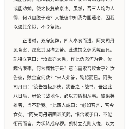
或能劝勉，使之恢复故京也。虽然，吾三人均为人
得，何以自脱于难？大抵彼中知我为国遗老，囚我
以遏其余烬，不令复炀。
正语时，双扉忽辟，四人奉食而进。阿失司丹
见食案，都忘其囚拘之苦。此进馔之佣悉戴面具。
凯特立克曰：“汝辈亦太愚，作此伪态何为者。汝
趣告渠率，何为羁我于是？意岂需索吾赎金乎？汝
告彼，赎金宜何数？”来人弗答，鞠躬而已。阿失
司丹曰：“汝告雷极那德，犹吾之下战书，吾出此
八日后，毋论马战地斗，必以刀盾相从事。彼果英
雄者，当不斩我。”此四人咸曰：“必如客言，客今
食矣。”阿失司丹语固甚英武，惜含饭于口，不能
衎衎而言，为状转成卑秽。凯特立克则大悦，以为