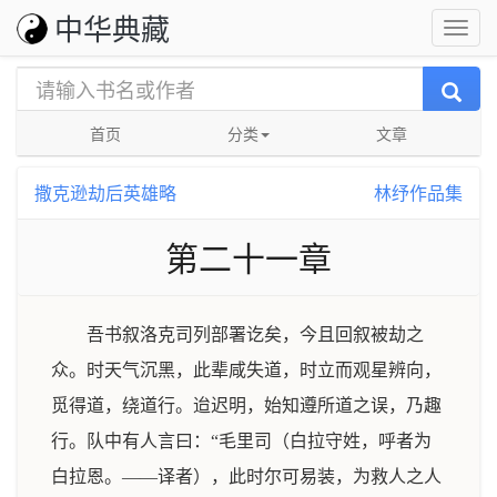
中华典藏
首页
分类
文章
撒克逊劫后英雄略
林纾作品集
第二十一章
吾书叙洛克司列部署讫矣，今且回叙被劫之
众。时天气沉黑，此辈咸失道，时立而观星辨向，
觅得道，绕道行。迨迟明，始知遵所道之误，乃趣
行。队中有人言曰：“毛里司（白拉守姓，呼者为
白拉恩。——译者），此时尔可易装，为救人之人