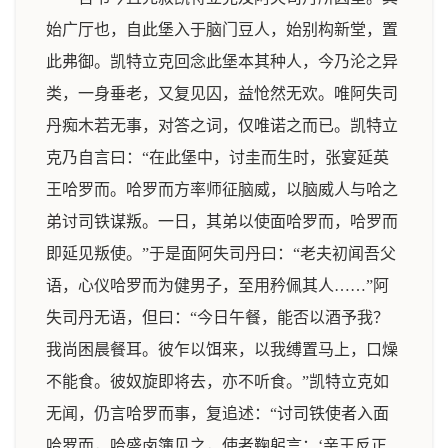
始广厅也，自此堡入于脑门豆人，始别构新堂，置
此弗御。凯特立克回念此堡本其种人，今乃沦之异
类，一身垂老，又复见囚，益怆然无欢。唯阿失司
丹痴木若无事，对答之词，仅唯诺之而已。凯特立
克乃自言曰：“在此堡中，讨圭而生时，张宴延英
王哈罗而。哈罗而方率师征脑威，以脑威人与哈之
弟讨司铁谋叛。一日，其弟以使面哈罗而，哈罗而
即延见叛使。”于是面阿失司丹曰：“老夫初闻吾父
语，心仪哈罗而为健男子，至用矜佩其人……”阿
失司丹无语，但曰：“今日午餐，能否以酒予我？
我尚困晨餐耳。彼乍以饵来，以我缚置马上，口燥
不能食。彼奴旋即将去，亦不听食。”凯特立克如
无闻，仍言哈罗而事，复追述：“讨司铁使者入面
哈罗而，哈盛卤簿见之，使者鞠躬言：‘亲王反正