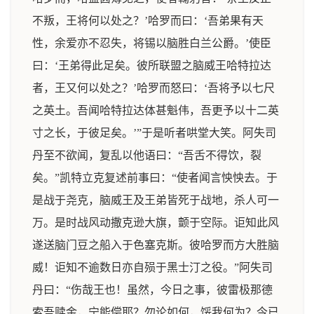
不叛，王将何以处之？’哈罗而曰：‘吾弟果有天
性，余爱亦不忍失，将锡以脑胜白兰公爵。’使臣
曰：‘王弟得此足矣。彼所联盟之脑威王哈特拉达
者，王又何以处之？’哈罗而怒曰：‘吾将予以七尺
之英土。吾闻哈特拉达体甚魁伟，吾更予以十二英
寸之长，于彼足矣。’”于是听者哄堂大笑。阿失司
丹至不欲闻，复乱以他语曰：“吾舌不得饮，裂
矣。”凯特立克复述前事曰：“使者闻言怏怏去。于
是战于尧克，脑威王及王弟皆死于战地，杀人可一
万。是时战风动撒克逊大旗，颤于空际。讵知此风
遂送脑门豆之船入于色塞克斯。彼哈罗而方大胜脑
威！讵知不逾数日亦自殒于黑士汀之役。”阿失司
丹曰：“伤哉王也！虽然，今日之事，彼雷极那德
索吾赎金，宁能偿耶？勿论如何，馁我何为？今已