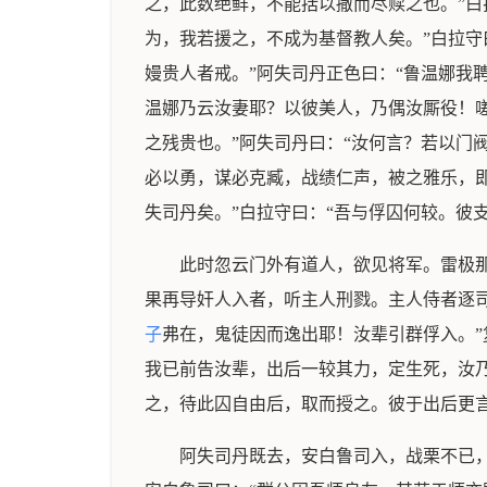
之，此数绝鲜，不能括以撒而尽赎之也。”白
为，我若援之，不成为基督教人矣。”白拉守
嫚贵人者戒。”阿失司丹正色曰：“鲁温娜我
温娜乃云汝妻耶？以彼美人，乃偶汝厮役！
之残贵也。”阿失司丹曰：“汝何言？若以门
必以勇，谋必克臧，战绩仁声，被之雅乐，即
失司丹矣。”白拉守曰：“吾与俘囚何较。彼
此时忽云门外有道人，欲见将军。雷极那
果再导奸人入者，听主人刑戮。主人侍者逐司
子
弗在，鬼徒因而逸出耶！汝辈引群俘入。”
我已前告汝辈，出后一较其力，定生死，汝乃
之，待此囚自由后，取而授之。彼于出后更
阿失司丹既去，安白鲁司入，战栗不已，