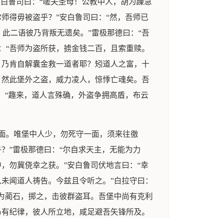
安白鲁司曰：“嗟夫圣母！公教中人，胡为躁急
师得毋被盗乎？”安白鲁司曰：“然，吾师已
此二语彼乃背叛无遗矣。”雷极那德曰：“吾
：“吾师为盗所获，掳金钱二百，且索重赎。
，乃肯自解囊金救一道者耶？矧道人之富，十
，然此堡外之盗，威力凌人，惊悸亡魂矣。吾
：“趣来，道人言殊确，外盗争拥高盾，布云
面。唯堡中人少，勿死守一面，须来往徼
？”雷极那德曰：“尔自求天主，无能为力
，勿冀侥幸之获。”安白鲁司伏地言曰：“幸
从未闻道人祷告。今兹且令听之。”白拉守曰：
以为蔺石，掷之，击彼群盗耳。吾堡中尚有克利
乃有纪律，彼人所立地，咸足避吾矢锋所及。