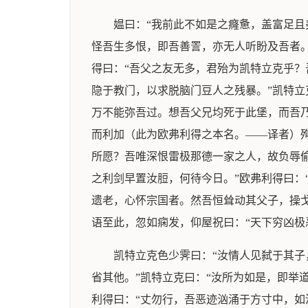
媪曰：“我前此不如是之癃惫，盖富足
怪吾生多恨，即吾善詈，亦无人听盼及吾者。
得曰：“吾父之友无多，君殆为凯特立克乎
隐于教门，以求脱脑门豆人之残暴。”凯特立
万不能弥吾过。想吾父兄均死于此堡，而吾乃
而利加（此为欧弗利得之本名。——译者）
所愿？吾唯深恨雷极那德一家之人，故负辱偷
之利剑早置汝脰，何待今日。”欧弗利得曰：
遗老，心怀宗国者。然吾恒耸动其父子，操
语至此，忽如痫发，仰屋祝曰：“天下穷凶极
凯特立克色少霁曰：“汝情人见弑于其子
省其他。”凯特立克曰：“汝所为如是，即举
利得曰：“丈勿行，吾恶迹汹涌于方寸中，如