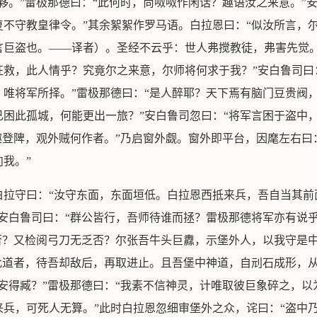
夥。”雷极那德曰：“此何时，尚呶呶作闲话？趣语汝之来意。”
不守教皇律令。”其余絮絮作罗马语。白拉恩曰：“似汝所言，尔
巨盗也。——译者）。圣经不云乎：世人弗搅教徒，弗害先觉。
救，此人情乎？究竟尔之来意，尔师将何求于我？”安白鲁司曰
唯将军所择。”雷极那德曰：“是人醉耶？天下焉有脑门豆贵阀
困此孤城，何能更出一旅？”安白鲁司忽曰：“将军言困于盗中
趣登陴，观外贼何作者。”乃启窗外觑。窗外即平台，因麾左右曰
我。”
白拉守曰：“汝守东面，东面垣低。白拉恩西抵来兵，吾自当其前
安白鲁司曰：“群公皆行，吾师待谁而拯？雷极那德将军亦有说乎
否？又检阅弓刀无乏否？尔张吾牛头巨纛，示堡外人，以我守是中
此道者，待吾却敌后，再取进止。且吾堡中神道，自刓石成形，
安得臧？”雷极那德曰：“我素不信神灵，计唯取彼巨象碎之，
兵，可死人无算。”此时白拉恩忽细审堡外之众，诧曰：“盗中