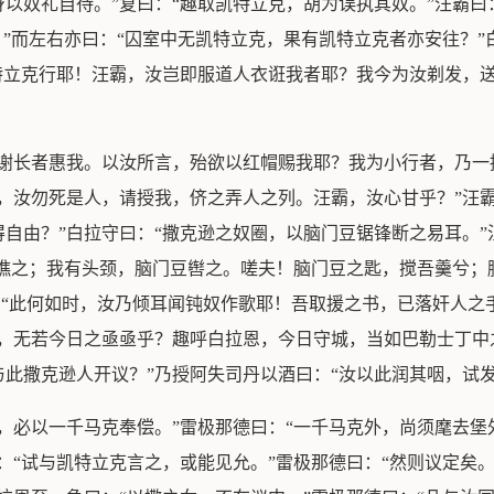
以奴礼自待。”复曰：“趣取凯特立克，胡为误执其奴。”汪霸曰
？”而左右亦曰：“囚室中无凯特立克，果有凯特立克者亦安往？”
特立克行耶！汪霸，汝岂即服道人衣诳我者耶？我今为汝剃发，
“谢长者惠我。以汝所言，殆欲以红帽赐我耶？我为小行者，乃一
，汝勿死是人，请授我，侪之弄人之列。汪霸，汝心甘乎？”汪
自由？”白拉守曰：“撒克逊之奴圈，以脑门豆锯锋断之易耳。”
豆樵之；我有头颈，脑门豆辔之。嗟夫！脑门豆之匙，搅吾羹兮；
：“此何如时，汝乃倾耳闻钝奴作歌耶！吾取援之书，已落奸人之
局，无若今日之亟亟乎？趣呼白拉恩，今日守城，当如巴勒士丁中
此撒克逊人开议？”乃授阿失司丹以酒曰：“汝以此润其咽，试
，必以一千马克奉偿。”雷极那德曰：“一千马克外，尚须麾去
：“试与凯特立克言之，或能见允。”雷极那德曰：“然则议定矣