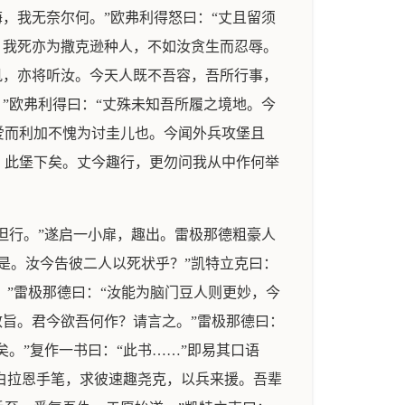
，我无奈尔何。”欧弗利得怒曰：“丈且留须
。我死亦为撒克逊种人，不如汝贪生而忍辱。
胤，亦将听汝。今天人既不吾容，吾所行事，
”欧弗利得曰：“丈殊未知吾所履之境地。今
爱而利加不愧为讨圭儿也。今闻外兵攻堡且
，此堡下矣。丈今趣行，更勿问我从中作何举
但行。”遂启一小扉，趣出。雷极那德粗豪人
是。汝今告彼二人以死状乎？”凯特立克曰：
。”雷极那德曰：“汝能为脑门豆人则更妙，今
敕旨。君今欲吾何作？请言之。”雷极那德曰：
。”复作一书曰：“此书……”即易其口语
为白拉恩手笔，求彼速趣尧克，以兵来援。吾辈