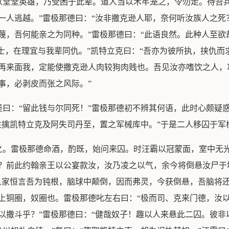
以堂堂英雄，乃受困于此辈。道人当以术牢笼之，令勿走。待吾兵
一人逃越。”雷极那德曰：“汝非撒克逊人耶，奈何听汝族人之死
蔑，吾何能亲之为同种。”雷极那德曰：“此语良然。此种人至欲
教士，在理宜与我辈同仇。”凯特立克曰：“吾亦为彼所执，挟仇而
再来面我，定能使撒克逊人肉较狗肉贱也。吾见汝亦嗜饮之人，功
事，必剥皮而张之风际。”
曰：“留此钱与尔同死！”雷极那德初不辨其何语，此时心颇疑
往擒凯特立克及阿失司丹至，置之军械库中。”于是二人移囚于军
之。雷极那德命酒，酌既，始问来囚。时汪霸以冠蒙面，室中无
否？前此约翰亲王以公宴款汝，汝乃凌之以气，余今将倒悬汝尸于
人家恒言吾为钝根，脑球中颠倒，因而弗灵，今获倒悬，吾脑将还
上铜圈，奴圈也。雷极那德叱左右曰：“极而司、克来门德，汝
以撒斗乎？”雷极那德曰：“健哉奴子！趣以人来悬此二囚。彼