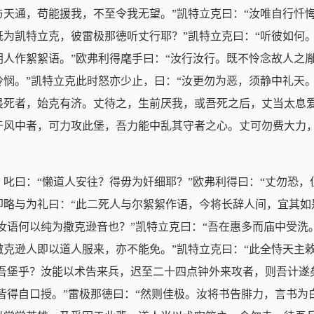
天通，苟能援我，不至令我无望。”凯特立克曰：“汝唯自行忏悔
为凯特立克，彼雷极那德听丈行耶？”凯特立克曰：“听彼如何
人作絮絮语。”欧弗利得麾手曰：“汝行汝行。既不怜念故人之
悯。”凯特立克此时怒亦少止，曰：“汝更勿为恶，须静中礼天。
畏死者，始克有济。丈待之，生前厌我，或吾死之后，丈当太息
于风中者，可力攻此堡，吾力能中乱其守者之心。丈可勿费大力
叱曰：“懒道人安往？得毋为奸细耶？”欧弗利得曰：“丈勿恐，
略与为礼曰：“此二死人与尔絮絮作语，今将长辞人间，宜其如
“汝语何以纯为撒克逊音也？”凯特立克曰：“吾在惠多而庙中受洗
克逊人即以道人服来，亦不能免。”凯特立克曰：“此全恃天主
围吾堡乎？汝能以术告来兵，迟至二十四点钟外来攻者，则吾计遂矣
文皆得自口授。”雷极那德曰：“然则佳极。汝将书告腓力，言书