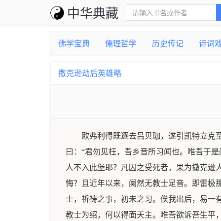
中华典藏
佛学宝典
儒理哲学
历史传记
诗词
撒克逊劫后英雄略
欧弗利得既逐去吕贝珈，遂引凯特立克
曰：“君勿见枉，吾乡音所习闻也。唯吾于是
人不入此堡耶？凡囚之受死者，果为撒克逊人
悔？且近年以来，阒然无教士足音。即雷极那
士，祈祷之事，初未之习。俟我出后，易一有
教士为绍，何以得面天主。唯吾欲诉吾生平，