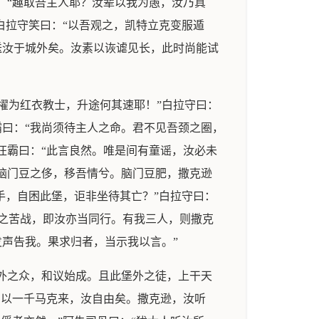
：“趣取吾主人耶？汝辈以我为愚，汝乃真
白拉守笑曰：“以吾观之，凯特立克变服遁
送汝于城外矣。汝素以诙谑见长，此时尚能试
擢为红衣教士，升途何其速耶！”白拉守曰：
霸曰：“我尚须待主人之命。君不见吾颈之圈，
汪霸曰：“此言良然。唯是间有童谣，汝必未
脑门豆之侈，移吾情兮。脑门豆肥，撒克逊
手，自困此堡，讵非坐待其亡？”白拉守曰：
之苦战，即汝亦当同行。有我三人，则撒克
发声告我。果求归者，当示我以言。”
堡外之众，和议始成。且此堡外之徒，上干天
。以一千马克来，汝自由矣。撒克逊，汝听