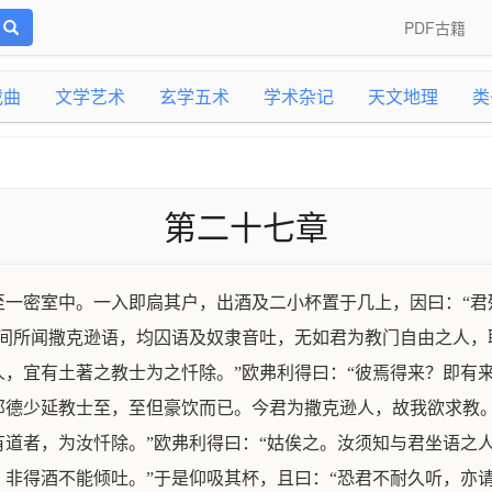
PDF古籍
戏曲
文学艺术
玄学五术
学术杂记
天文地理
类
第二十七章
至一密室中。一入即扃其户，出酒及二小杯置于几上，因曰：“君
间所闻撒克逊语，均囚语及奴隶音吐，无如君为教门自由之人，
，宜有土著之教士为之忏除。”欧弗利得曰：“彼焉得来？即有
德少延教士至，至但豪饮而已。今君为撒克逊人，故我欲求教。
道者，为汝忏除。”欧弗利得曰：“姑俟之。汝须知与君坐语之
非得酒不能倾吐。”于是仰吸其杯，且曰：“恐君不耐久听，亦