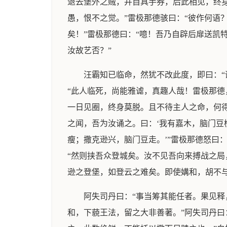
退去堡外之贼，并自具手券，后此相见，终身
愚，恨不之觉。”雷极那德骇曰：“彼作何语
矣！”雷极那德曰：“噫！吾乃自辟后扉送凯
汝故艺否？”
汪霸知已临命，然犹不改此度，即曰：
“此人临死，尚能雅谑，真趣人哉！雷极那德
一日见圈，终身莫脱。且不待主人之命，何得
之闻，吾为汝诵之。曰：‘我有嘉木，脑门
瘦；撒克逊兴，脑门豆走。’”雷极那德怒曰
“然则挟吾众登城矣。汝不见吾向来搏战之
逊之登堡，如登云之难矣。即使媾和，胡不与
阿失司丹曰：“事当筹其能任者。果见释
和，下藐王法，留之大非善著。”阿失司丹曰