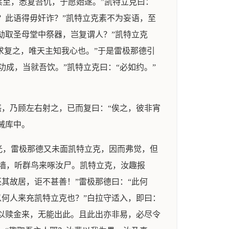
至，悉复吾仇，于愿始遂。”凯特立克曰：
？此语得毋奸诈？”凯特立克素不为妄语，至
劫取圣母堂中祭器，岂复谓人？”凯特立克
求复之，唯天主知我心也。”于是雷极那德引
成，当就吾饮。”凯特立克曰：“必如约。”
惑，乃顾左右射之，已而复曰：“俟之，彼非宵
械库中。
光，雷极那德又未面凯特立克，因而弗觉，但
墙，听群鸟来啄汝尸。凯特立克，汝趣报
其故居，讵不甚善！”雷极那德曰：“此何
以何人来充凯特立克也？”白拉守适入，即曰：
非以赎金来，无能出此。且此出亦非易，必尽令