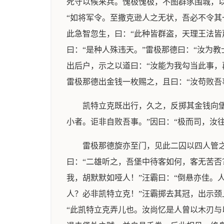
死守以候来兵。愧极愧极，不图群豕围城，
“如将军令。至撒克逊人之无状，吾必不令其
此急智忽生，曰：“此种皆群盗，天理王法皆
曰：“是种人殊违天。”雷极那德曰：“汝为
出后户，示之以道曰：“汝能为我勾当此事，
雷极那德出金钱一枚赐之，且曰：“汝苟败吾
凯特立克既出行，久之，反掷其金钱向堡
小者。讵非自败吾事。”因曰：“极而司，汝
雷极那德旋亦至门，见此二囚以四人管
曰：“二雄听之，吾堡中待客如何，客无苦
我，胡默默如哑人！”汪霸曰：“倒悬亦佳。
人？必非凯特立克！”汪霸掷去其冠，出示颈
“此凯特立克弄儿也。汝尚忆是人曾以木刃与