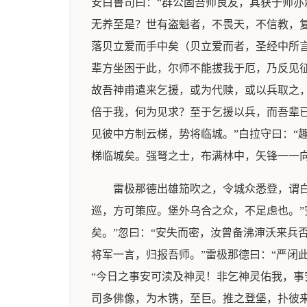
安白鲁司曰：“群公固吾师良友，其获于师亦
无养至是？世有盗魁者，不畏天，不信教，复
落贝立爱而手中矣（贝立爱而者，圣经中所言
辈方坐困于此，尔师不能拔我于厄，乃反见征
故吾神甫遣来乞援，或为代赎，或以兵取之，
倍于我，何为见求？至于乞援以兵，而吾辈已
见彼中方制云梯，势将临城。”白拉守曰：“
梯临城矣。强弩之士，布满林中，矢锋一一向
雷极那德出雄笳吹之，令城众悉登，谓
巡，方可策应。堡外乌合之众，不足虑也。”
矣。”忽曰：“安失而密，汝曾备沸渖沃来兵
将军一言，归报吾师。”雷极那德曰：“严闭
“今日之事安可渎及神灵！非乞神灵佑我，事
司多佛像，为木镌，至巨。推之登堡，扑彼来