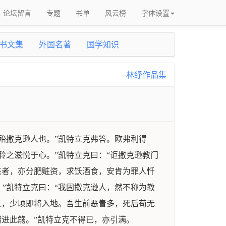
论坛留言
专题
书单
风云榜
字体设置
书文集
外国名著
国学知识
林纾作品集
殆撒克逊人也。”凯特立克弗答。欧弗利得
聆之滋悦于心。”凯特立克曰：“讵撒克逊教门
来者，亦分肥赃资，求饫酒食，安肯为罪人忏
”凯特立克曰：“我固撒克逊人，然不称为教
人，少顷即将入地。吾生前恶眚多，死后苟无
请进此觞。”凯特立克不得已，亦引满。