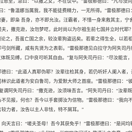
拉恩至，急曰：“以撒之女，不在议中。”雷极那德曰：“凡与汝同
曰：“鲁温娜当属我，我不能徒费精力，一无所得。”雷极那德曰
聘妻，即枭 吾身，亦不即允汝。汪霸者，不惜一身来救其主，宁
嗟夫，撒克逊，汝勿梦呓，此时尚以为尔祖生前七国并立时代耶
阀论之，吾虽亡国之余，较汝辈狗盗远矣。若辈之得生全，以若
弓剑所藏，咸有先贤为之表彰。”雷极那德见白拉守为阿失司丹
支体既见缚，口中良可听其自由。”复与阿失司丹曰：“尽汝能言
德曰：“此道人真耶伪耶？汝辈往检其身，若仍听奸人阑入者，
林识此道者为安白鲁司，为爱默大师之首座。”雷极那德曰：“
复谓阿失司丹曰：“撒克逊，汝须味吾言。”阿失司丹曰：“汝辈
不见报，何也？吾今以手套掷汝为信物。”雷极那德曰：“我向不
言较力者，汝告以主人非怯，特不屑耳。”
向天言曰：“嗟夫圣母！吾今其获免乎！”雷极那德曰：“是间均