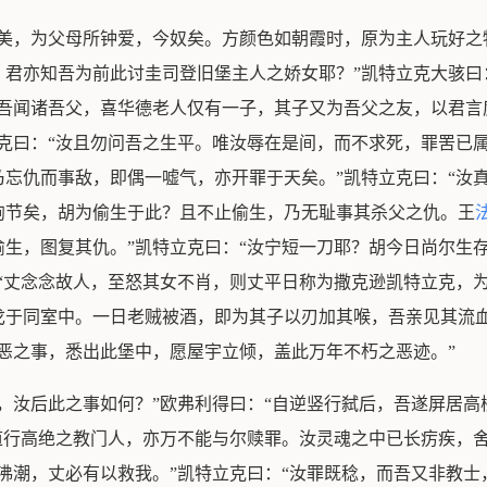
且美，为父母所钟爱，今奴矣。方颜色如朝霞时，原为主人玩好之
君亦知吾为前此讨圭司登旧堡主人之娇女耶？”凯特立克大骇曰
？吾闻诸吾父，喜华德老人仅有一子，其子又为吾父之友，以君言
克曰：“汝且勿问吾之生平。唯汝辱在是间，而不求死，罪罟已属
忘仇而事敌，即偶一嘘气，亦开罪于天矣。”凯特立克曰：“汝
殉节矣，胡为偷生于此？且不止偷生，乃无耻事其杀父之仇。王
生，图复其仇。”凯特立克曰：“汝宁短一刀耶？胡今日尚尔生
“丈念念故人，至怒其女不肖，则丈平日称为撒克逊凯特立克，
戈于同室中。一日老贼被酒，即为其子以刃加其喉，吾亲见其流血
恶之事，悉出此堡中，愿屋宇立倾，盖此万年不朽之恶迹。”
，汝后此之事如何？”欧弗利得曰：“自逆竖行弑后，吾遂屏居
道行高绝之教门人，亦万不能与尔赎罪。汝灵魂之中已长疠疾，
沸潮，丈必有以救我。”凯特立克曰：“汝罪既稔，而吾又非教士