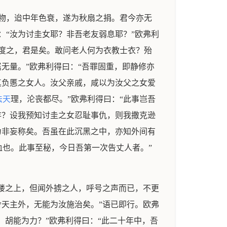
物，迨中年色衰，遂为秋扇之捐。君今亦无
：“汝为讨圭女耶？非吾老友弱息耶？”欧弗利
度之，君是矣。敢问老人何为衣教士衣？殆
无量。”欧弗利得曰：“吾罪固重，即静修亦
真负慝之女人。汝父亲戚，咸以为汝父之女爱
法天
理，沦丧都尽。”欧弗利得曰：“此事岂吾
存？设我预知讨圭之女忍耻事仇，则我撒克逊
为非妄称矣。吾虽在此沉黑之中，亦知外间有
也。此事至秘，今日吾第一次告丈人者。”
高楼之上，但闻外掳之人，呼号之声而已，不更
舍天主外，无能为汝施治矣。”语已即行。欧弗
，胡能为力？”欧弗利得曰：“此二十年中，吾