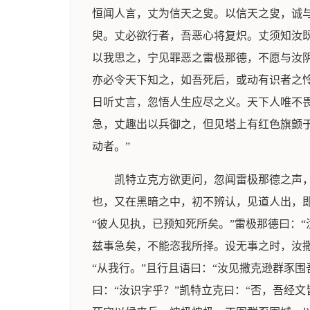
恒闻人言，丈为信天之叟。以信天之叟，诚与
臾。丈必欲行者，吾恶心将复炽。丈须知汝既
以我思之，宁见罪恶之雷极那德，不愿与汝阴
亦必令天下知之，如吾死后，或动有识者之怜
日听丈言，忽悟人生应尽之义。天下人唯不
急，丈趣出以兵御之，但见塔上有红色旗颤
动者。”
凯特立克方欲更问，忽闻雷极那德之声，
也，又在黑暗之中，初不辨认，见道人出，即
“彼人见执，已预知死所矣。”雷极那德曰：
兹事急矣，不能恣我所择。设无事之时，汝撒
“从我行。”且行且语曰：“汝见撒克逊群豕
曰：“汝识字乎？”凯特立克曰：“否，吾经