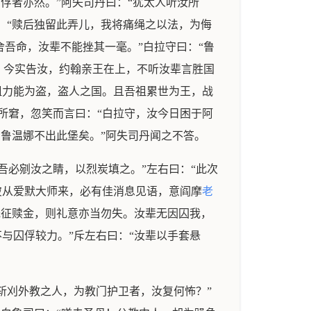
俘者亦然。”阿失司丹曰：“犹太人听汝所
：“赎后独留此弄儿，我将痛绳之以法，为侮
舍吾命，汝辈不能挫其一毫。”白拉守曰：“鲁
？今实告汝，约翰亲王在上，不听汝辈言胜国
祖力能为盗，盗人之国。且吾祖累世为王，战
所窘，忽笑而言曰：“白拉守，汝今日困于阿
，鲁温娜不出此堡矣。”阿失司丹闻之不答。
吾必剜汝之睛，以烈炭填之。”左右曰：“此次
彼从爱默大师来，必有佳消息见语，意阎摩
老
既征赎金，则礼意亦当勿失。汝辈无因囚我，
与囚俘较力。”斥左右曰：“汝辈以手套悬
斩刈外教之人，为教门护卫者，汝复何怖？”