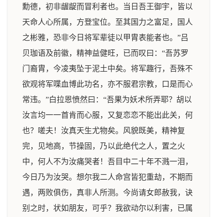
勳德，初非龌龊而冒利者也。当日吾王御宇，皆以
天命人心所属，方登宝位。至其国力之富足，国人
之彬雅，恐非今日将军辈徒以甲胄表能者也。”吕
贝珈语及前徽，精神益健旺，已而叹曰：“吾苏罗
门裔胄，今凌夷坠于泥土中矣。将军趣行，吾殊不
欲观将军喋血博此功名，亦不服君宗教，口是而心
常违。”白拉恩愤然曰：“吾果为妖术所弄耶？胡以
汝言均一一首肯而心服，又复恋恋不能出此关，何
也？嗟夫！汝真天生尤物矣。风貌既美，精神复
完，见地高，节操固，乃以此绝代之人，置之火
中，何人不为汝痛哭者！吾目中二十年不溅一泪，
今日乃为汝哭。想尔我二人命宫皆犯重劫，不期而
遇，两败俱伤，真非人所测。今尚请女郎赦我，诀
别之时，状如朋友，可乎？我欲动尔以利害，已属