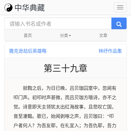
中华典藏
首页
分类
文章
撒克逊劫后英雄略
林纾作品集
第三十九章
就鞫之后，为日已晚，吕贝珈囚室中，忽闻有
叩门声。初叩时声甚微，而吕贝珈方哦诗，亦不之
觉。诗意即天主领犹太出红海故事，且悲叹亡国，
音至凄黯。歌已，始闻剥啄之声，吕贝珈曰：“叩
户者何人？为吾友耶，在礼宜入；为吾仇耶，吾力