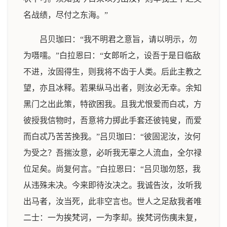
名战绩，尽付之东海。”
吕贝珈曰：“我不明君之意旨，请以明示，勿
为嗫嚅。”白拉恩曰：“女郎听之，设吾于是日临敌
不进，汝固得生，则我将不齿于人类。后此主教之
望，亦且冰释。若果纵马出者，则汝必无幸。余知
黑门之出此策，特欲困我。且我尤恨爱而白忒，方
彼授我信物时，吾意将力掷此手套还彼钝叟，而爱
而白忒乃苦苦挽我。”吕贝珈曰：“彼固泥汝，汝何
为受之？吾揣汝意，必听我无辜之人流血，全尔禄
位足矣。尚复何言。”白拉恩曰：“吕贝珈勿怒，我
从违殊未决。今来即待汝决之。我诚告汝，汝听我
出马者，汝当死，此非空言也。世人之足敌我者唯
二士：一为挨梵诃，一为李却。挨梵诃伤痍未复，