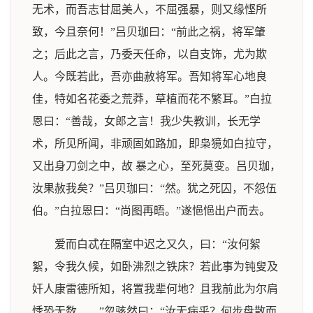
无术，而吾志甘屈美人，不屈强暴，则又缘悭所
致，今且奈何！”吕贝珈曰：“前此之祸，将军肇
之；后此之言，乃委天任命，以自支饰，尤为欺
人。今既若此，吾亦曲赦将军。吾知将军心地良
佳，特如名花委之荒莽，草植而花不繁耳。”白拉
恩曰：“善哉，女郎之言！我少失教训，长无学
术，所见所闻，非顽固如路加，即枭獍如白拉守，
又出身刀剑之中，故 暴之心，至死莫变。吕贝珈，
汝果赦我矣？”吕贝珈曰：“然。犹之死囚，不怨伍
伯。”白拉恩曰：“尚图再晤。”遂悒悒出户而去。
爱而白忒在隔室中迟之又久，曰：“汝何絮
絮，令我久候，如卧沸烈之铁床？若此事为钝叟及
奸人康雷德所知，将置我辈何地？且我前此为尔肩
悸恐无数……”忽骇然曰：“汝无病乎？何步盘散而