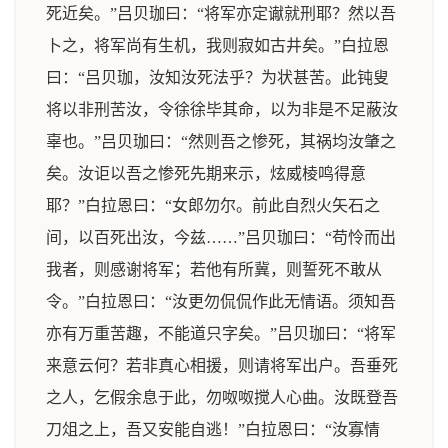
死近矣。”吕贝珈曰：“将军亦定谳就刑耶？然以吾
卜之，将军尚有生机，我则寂如古井矣。”白拉恩
曰：“吕贝珈，汝知汝死法乎？为状甚苦。此钝叟
将以非刑苦汝，令徐徐毕其命，以为非是不足蔽汝
辜也。”吕贝珈曰：“然则吾之惨死，其祸均汝肇之
矣。汝讵以吾之惨死先期来示，炫威棱鸣得意
耶？”白拉恩曰：“女郎勿尔。前此自烈火矢石之
间，以百死出汝，今兹……”吕贝珈曰：“苟怜而出
我者，则感谢将军；若他有所冀，则誓死不敢从
令。”白拉恩曰：“汝更勿侃侃作此无情语。须知吾
亦有万重苦趣，不能道只字矣。”吕贝珈曰：“将军
来意云何？若非真心相援，则请将军出户。吾垂死
之人，乞假余息于此，勿呶呶搅人心曲。汝既登吾
刀俎之上，吾又安能自逃！”白拉恩曰：“汝寡情