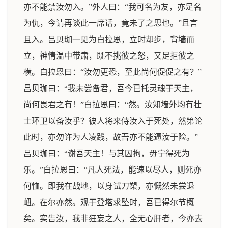
亦不能禁汝勿入。”外人曰：“我可名为友，亦足名
为仇，今请再谈此一席话，竟未了之思也。”且言
且入。吕贝珈一见为白拉恩，立时却步，背墙而
立，神情温中带肃，既不挑彼之怒，又足拒彼之
横。白拉恩曰：“汝勿更恐，至此尚何促促之有？”
吕贝珈曰：“我未尝备君，吾今已托灵魂于天主，
尚何畏君之有！”白拉恩曰：“然。汝知墙外均有壮
士环卫以备汝乎？彼人将来侍汝入于死处，然第论
此时，亦勿许为人凌践，故吾亦不能逼汝于险。”
吕贝珈曰：“谢吾天主！与其囚拘，毋宁得死为
乐。”白拉恩曰：“凡人死法，能速以尽人，则死亦
何恤。即我在战地，以身试刀槊，亦慨然未尝退
衄。在尔亦然。观于登塔求坠时，吾已得尔节概
矣。实告汝，我非狂妄之人，全无心肝者，今亦去