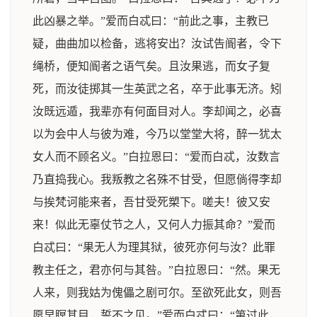
此凶暴之举。”爱而白忒曰：“前此之事，主教已
疑，曲曲加以检备，逃将安出？汝试告阍者，令下
绳桥，便知阍者之语气矣。且汝果逃，而女子复
死，而汝徒掷其一生英武之名，卒于此事无济。矧
汝既远遁，我辈亦有何面目对人。李却闻之，必喜
以为会中人与彼为难，今乃以堂堂大将，醉一犹太
女人而不顾名义。”白拉恩曰：“爱而白忒，汝数言
乃直捣我心。我叛教之名殊不甘受，但愿倘得李却
与挨梵诃能来者，吾甘受死槊下。嗟夫！彼又安
来！似此无辜仗节之人，又何人力振其命？”爱而
白忒曰：“果无人为理其狱，彼死亦何与汝？此罪
教主任之，君亦何与其咎。”白拉恩曰：“然。果无
人来，则我姑为傀儡之剧可尔。至欲死此女，则吾
愿早瞑其目，誓不之见。”爱而白忒曰：“第过此，