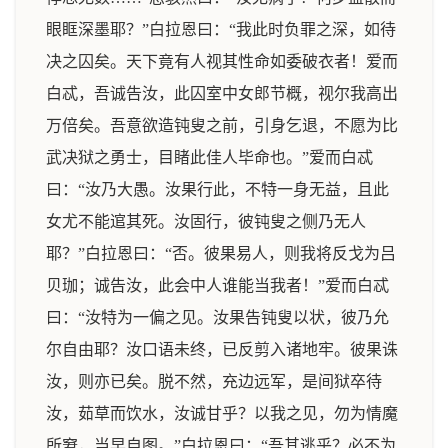
眼眶深墨耶？”白拉恩曰：“我此时负罪之深，如待
决之囚矣。天下竟有人视其性命如委破衣者！爱而
白忒，吾诚告汝，此囚室中女郎节概，视尔我高出
万倍矣。吾意欲造钝叟之前，引身乞退，不愿为比
武决狱之勇士，目睹此佳人毕命也。”爱而白忒
曰：“汝乃大愚。汝果行此，不特一身无益，且此
女尤不能逭其死。汝固行，彼钝叟之侧乃无人
耶？”白拉恩曰：“否。彼果易人，则我将反戈为吕
贝珈；诚告汝，此会中人谁能当我者！”爱而白忒
曰：“汝特为一偏之见。汝果告钝叟以状，彼乃允
尔自由耶？汝口语未终，已反剪入诸地牢。彼果诛
汝，则亦已矣。脱不然，充边远军，是间狱卒待
汝，茹草而饮水，汝诚甘乎？以我之见，勿为情魔
所窘，当早自图。”白拉恩曰：“吾其逃乎？必不为