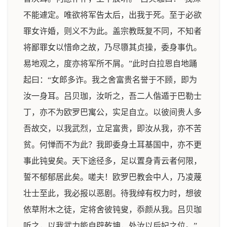
不能遽定。唯欲将军告太后，出我于死。至于必欲
罪女许婚，则义不为此。盖宗教既复不同，不知者
将鄙罪女以惜命之故，乃尽隳其贞操，委身事仇。
易地观之，度亦将军所不屑。”此时白拉恩自地踊
起曰：“女郎多诈。我之舍富贵名誉于不顾，即为
汝一身耳。吕贝珈，汝听之，吾二人偕遁于巴勒士
丁，亦不为欧罗巴寓公，实足自立。以彼间贵人多
吾故交，以我武烈，立足富贵，即汝从我，亦不苦
贫。何惮而不为此？我即委身土耳基国中，亦不更
事此钝叟矣。天下途径多，足以置身青云者何限，
誓不郁郁居此矣。嗟夫！欧罗巴教会中人，乃凌蔑
壮士至此，我必报以恶剧。待我绰有权力时，想彼
依草附木之徒，定将舍彼钝叟，忝颜从我。吕贝珈
听之，以我武力能自辟乾坤，处汝以后妃之位。”