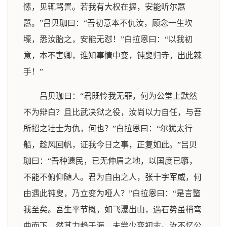
愫，见辄骂詈。若我有大权在握，安能听尔嚣
嚣。”吕贝珈曰：“吾初意本不仇汝，顾念一生坎
壈，悉汝胎之，安能无怼！”白拉恩曰：“以我初
意，本不害卿，谁知事情中变，钝叟归寺，出此辣
手！”
吕贝珈曰：“君既怜我无罪，何为公堂上默然
不为辩白？且比武决狱之役，汝尚以力自任，与吾
所招之壮士为仇，何也？”白拉恩曰：“尔犹太行
船，趁风回帆，证我今日之事，正复如此。”吕贝
珈曰：“吾种遗民，已无伸眉之地，以国度已隳，
不能不俯仰随人。君为自由之人，张十字军威，何
由遇此钝叟，乃立变为哑人？”白拉恩曰：“是言螫
我至矣。吾生平节概，如飞瀑出山，遇石势虽稍弯
曲而下，然其力趋于海，未尝少变初志。汝不忆公