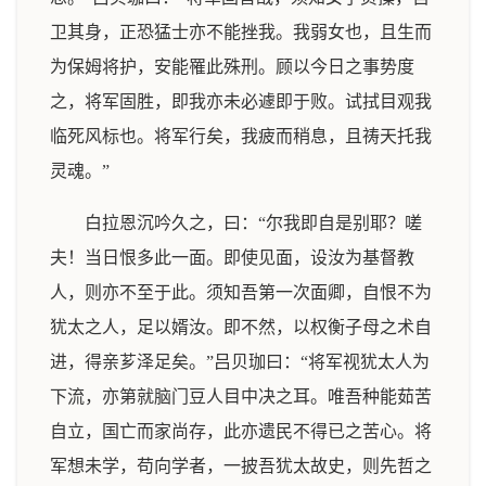
卫其身，正恐猛士亦不能挫我。我弱女也，且生而
为保姆将护，安能罹此殊刑。顾以今日之事势度
之，将军固胜，即我亦未必遽即于败。试拭目观我
临死风标也。将军行矣，我疲而稍息，且祷天托我
灵魂。”
白拉恩沉吟久之，曰：“尔我即自是别耶？嗟
夫！当日恨多此一面。即使见面，设汝为基督教
人，则亦不至于此。须知吾第一次面卿，自恨不为
犹太之人，足以婿汝。即不然，以权衡子母之术自
进，得亲芗泽足矣。”吕贝珈曰：“将军视犹太人为
下流，亦第就脑门豆人目中决之耳。唯吾种能茹苦
自立，国亡而家尚存，此亦遗民不得已之苦心。将
军想未学，苟向学者，一披吾犹太故史，则先哲之