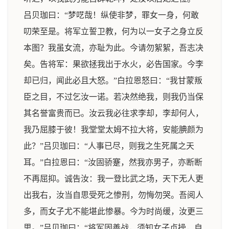
吕贝珈曰：“梦呓哉！纵使非梦，罪女一身，何敢
叨荣至是。将军立誓卫教，何为以一女子之身立反
本图？我虽女流，亦耻为此。今请勿絮絮，吾志决
矣。告将军：果欲拯我出于水火，必告国家。今李
却已归，闻此必且大怒。”白拉恩怒曰：“我甘蒙叛
臣之目，不过乞汝一诺。若决然绝我，则我仍当保
其名誉富贵而已。汝云我必往求李却，李却何人，
我乃屈膝于彼！我堂堂太姆不拉大将，安能腆颜为
此？”吕贝珈曰：“人事已尽，则我之生死属之天
耳。”白拉恩曰：“汝固骄蹇，然我亦男子，亦断断
不再屈抑。诚告汝：我一登比武之场，天下无人更
出我右，汝当自思受死之惨刑，勿悔勿哭。吾阅人
多，而女子尤不能堪此惨暴。今为时尚缓，汝更三
思。”吕贝珈曰：“将军固善战，须知女子贞操，自