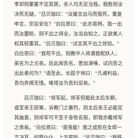
李却则霍霍不定其居，余人均无足当我。我胜则汝
决死无疑。”吕贝珈曰：“汝屡言出马而我死，重复
申言，宗旨安在？”白拉恩曰：“此亦易辨。我一出
而汝虀粉，则不出之得全，汝当自知之，正欲美人
权其轻重耳。”吕贝珈曰：“试言其不出之效验。”
白拉恩曰：“我苟不出，则教中人将谓我昵妖人，
英名为之沦丧。后此闻吾名，悉加涕唾，试问吾之
出此者何为？”语至此，长跽于地曰：“凡诸利益，
吾均弃掷无惜。唯得汝为吾妇足矣。”
吕贝珈曰：“将军起，将军但能赴太后东朝，
或至亲王邸第，诉教门之暴烈，则太后亲王必能定
其曲直，则将军可不至于身败名裂，即我亦戴将军
之恩矣。”白拉恩曰：“是焉能！我之成败在女郎一
言决耳。何愿仆仆，上干宸听。”吕贝珈曰：“我殊