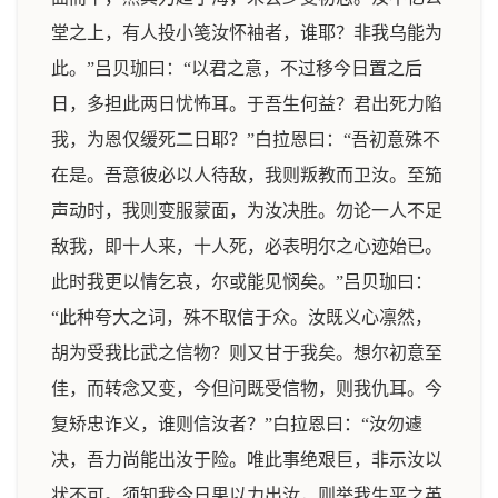
堂之上，有人投小笺汝怀袖者，谁耶？非我乌能为
此。”吕贝珈曰：“以君之意，不过移今日置之后
日，多担此两日忧怖耳。于吾生何益？君出死力陷
我，为恩仅缓死二日耶？”白拉恩曰：“吾初意殊不
在是。吾意彼必以人待敌，我则叛教而卫汝。至笳
声动时，我则变服蒙面，为汝决胜。勿论一人不足
敌我，即十人来，十人死，必表明尔之心迹始已。
此时我更以情乞哀，尔或能见悯矣。”吕贝珈曰：
“此种夸大之词，殊不取信于众。汝既义心凛然，
胡为受我比武之信物？则又甘于我矣。想尔初意至
佳，而转念又变，今但问既受信物，则我仇耳。今
复矫忠诈义，谁则信汝者？”白拉恩曰：“汝勿遽
决，吾力尚能出汝于险。唯此事绝艰巨，非示汝以
状不可。须知我今日果以力出汝，则举我生平之英