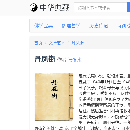
中华典藏
佛学宝典
儒理哲学
历史传记
诗词
首页
文学艺术
丹凤街
丹凤街
作者:
张恨水
现代长篇小说。张恨水著。重
连载于1940年1月1日至1
死了父亲，跟着母亲与舅舅何
长做二房”，秀姐不从。这件
觉得秀姐“娘儿俩现在到了为
的行动遭到警察局的干涉，
居住，然后准备伺机再搭救
是无钱无势的人，不能教他们
绝与丹凤街亲朋们来往。一年
凤街的英雄”已经参加“全城壮丁训练”，准备去“打日本