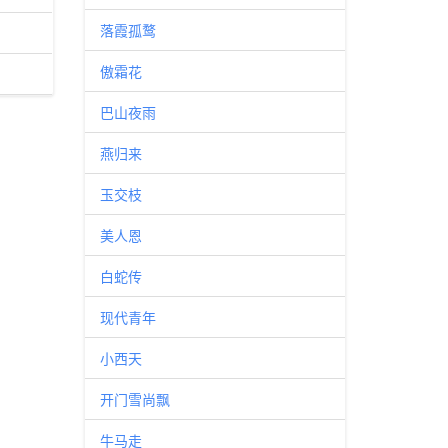
落霞孤鹜
傲霜花
巴山夜雨
燕归来
玉交枝
美人恩
白蛇传
现代青年
小西天
开门雪尚飘
牛马走