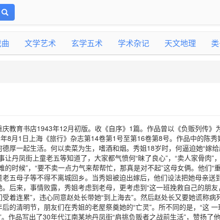
戏曲
文学艺术
玄学五术
学术杂记
天文地理
类
庆教育书店1943年12月初版。收《自序》1篇。作品曾以《负贩列传》
942年8月1日上海《旅行》杂志第14卷第1号至第16卷第8号。作品中的陈秀
德厚一起生活。何以卖菜为生，嗜酒和烟。秀姐18岁时，何逼迫她“嫁给
事让丹凤街上童老五等知道了，大家都气愤何“昧了良心”，“卖人家骨肉”
难的时候”，“要不卖一点力气来帮帮忙，那真是对不起”这母女俩。他们“重
童老五母子等不得不离城回乡。当秀姐被迫出嫁后，他们设法把她母亲送
她。后来，事情败露，秀姐考虑到老母，更考虑到“这一班挽救自己的朋友
受着连累”，违心同意赵处长带她“到上海去”。然后赵处长又要她谎称病
后的清明节，朋友们在秀姐的老屋祭奠她的“亡灵”。所不同的是，“这 一
”。作品写出了30年代江南某地丹凤街“肩挑负贩者之战前生活”，赞扬了他