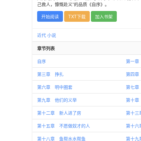
己救人，慷慨赴义”的品质《自序》。
开始阅读
TXT下载
加入书架
近代
小说
章节列表
自序
第一章
第三章 挣扎
第四章
第六章 明中圈套
第七章
第九章 他们的义举
第十章
第十二章 新人进了房
第十三
第十五章 不愿做奴才的人
第十六
第十八章 鱼帮水水帮鱼
第十九