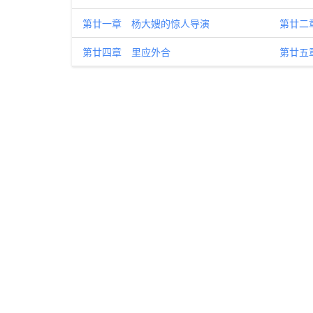
第廿一章 杨大嫂的惊人导演
第廿二
第廿四章 里应外合
第廿五