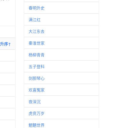
春明外史
满江红
大江东去
秦淮世家
升序↑
杨柳青青
五子登科
剑胆琴心
欢喜冤家
夜深沉
虎贲万岁
魍魉世界