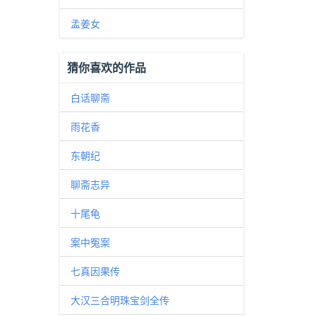
孟姜女
猜你喜欢的作品
白话聊斋
雨花香
东朝纪
聊斋志异
十尾龟
案中冤案
七真因果传
大汉三合明珠宝剑全传