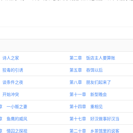
 诗人之家
第二章 饭店主人要算账
 狡毒的引诱
第五章 吞饵以后
 谈条件之夜
第八章 朋友们起来了
 开始冲突
第十一章 新型晚会
章 一小贩之妻
第十四章 重相见
章 鱼鹰的威风
第十七章 好汉做事好汉当
章 情囚之探视
第二十章 乡茶馆里的说客