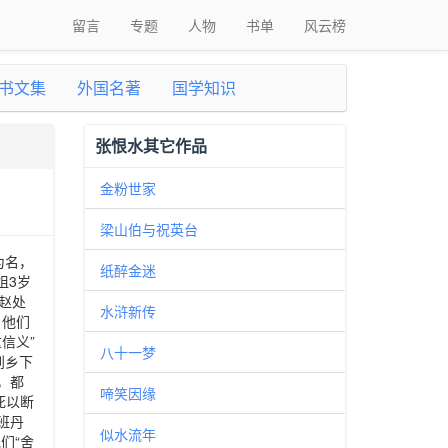
留言
专题
人物
书单
风云榜
书文集
外国名著
国学知识
张恨水其它作品
金粉世家
梁山伯与祝英台
为名，
纸醉金迷
姐3岁
赵处
水浒新传
，他们
信义”
八十一梦
到乡下
，都
啼笑因缘
死以断
班丹
似水流年
们“舍