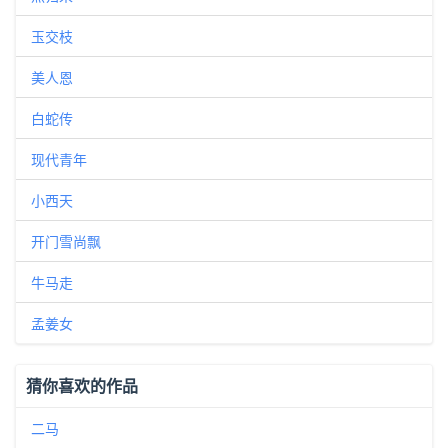
玉交枝
美人恩
白蛇传
现代青年
小西天
开门雪尚飘
牛马走
孟姜女
猜你喜欢的作品
二马