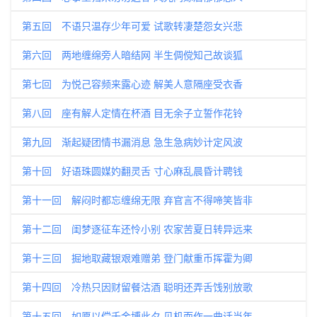
第五回 不语只温存少年可爱 试歌转凄楚怨女兴悲
第六回 两地缠绵旁人暗结网 半生倜傥知己故谈狐
第七回 为悦己容频来露心迹 解美人意隔座受衣香
第八回 座有解人定情在杯酒 目无余子立誓作花铃
第九回 渐起疑团情书漏消息 急生急病妙计定风波
第十回 好语珠圆媒妁翻灵舌 寸心麻乱晨昏计聘钱
第十一回 解闷时都忘缠绵无限 弃官言不得啼笑皆非
第十二回 闺梦逐征车还怜小别 农家苦夏日转异远来
第十三回 掘地取藏银艰难赠弟 登门献重币挥霍为卿
第十四回 冷热只因财留餐沽酒 聪明还弄舌饯别放歌
第十五回 如愿以偿千金博此夕 见机而作一曲话当年