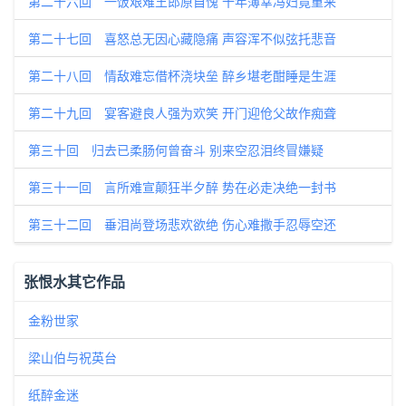
第二十六回 一饭艰难王郎原自愧 十年薄幸冯妇竟重来
第二十七回 喜怒总无因心藏隐痛 声容浑不似弦托悲音
第二十八回 情敌难忘借杯浇块垒 醉乡堪老酣睡是生涯
第二十九回 宴客避良人强为欢笑 开门迎伧父故作痴聋
第三十回 归去已柔肠何曾奋斗 别来空忍泪终冒嫌疑
第三十一回 言所难宣颠狂半夕醉 势在必走决绝一封书
第三十二回 垂泪尚登场悲欢欲绝 伤心难撒手忍辱空还
张恨水其它作品
金粉世家
梁山伯与祝英台
纸醉金迷