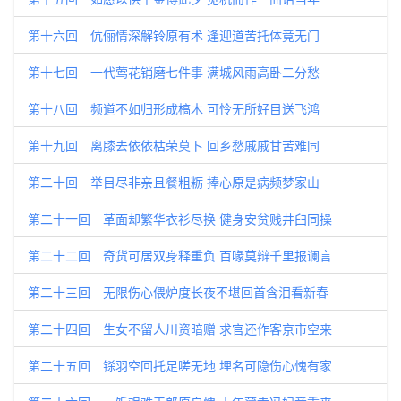
第十六回 伉俪情深解铃原有术 逢迎道苦托体竟无门
第十七回 一代莺花销磨七件事 满城风雨高卧二分愁
第十八回 频道不如归形成槁木 可怜无所好目送飞鸿
第十九回 离膝去依依枯荣莫卜 回乡愁戚戚甘苦难同
第二十回 举目尽非亲且餐粗粝 捧心原是病频梦家山
第二十一回 革面却繁华衣衫尽换 健身安贫贱井臼同操
第二十二回 奇货可居双身释重负 百喙莫辩千里报谰言
第二十三回 无限伤心偎炉度长夜不堪回首含泪看新春
第二十四回 生女不留人川资暗赠 求官还作客京市空来
第二十五回 铩羽空回托足嗟无地 埋名可隐伤心愧有家