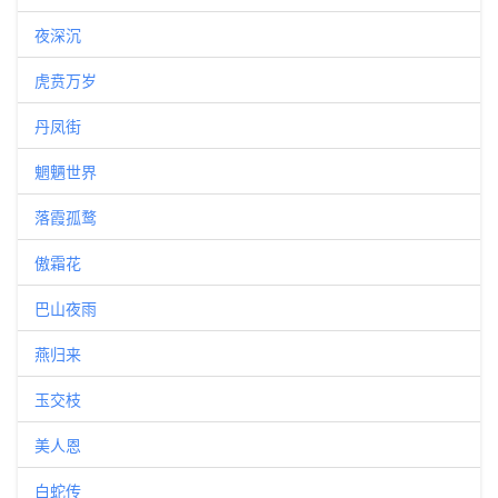
夜深沉
虎贲万岁
丹凤街
魍魉世界
落霞孤鹜
傲霜花
巴山夜雨
燕归来
玉交枝
美人恩
白蛇传