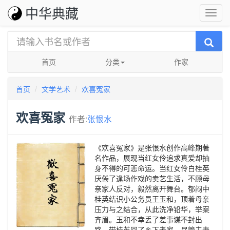
中华典藏
首页
分类
作家
首页
文学艺术
欢喜冤家
欢喜冤家
作者:
张恨水
《欢喜冤家》是张恨水创作高峰期著
名作品，展现当红女伶追求真爱却抽
身不得的可悲命运。当红女伶白桂英
厌倦了逢场作戏的卖艺生活，不顾母
亲家人反对，毅然离开舞台。郁闷中
桂英结识小公务员王玉和，顶着母亲
压力与之结合，从此洗净铅华，举案
齐眉。玉和不幸丢了差事谋不封出
路，带桂英回了乡下老家。尽管夫妻