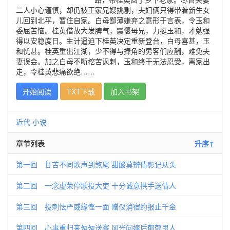
二人小心谨慎，却仍被王家兄嫂挑剔，夫妇俩只得带着新生女
儿回到北平，暂住自家。白母鄙薄嫌弃之意形于言表，令玉和
委屈苦恼。桂英借故大发脾气，震慑母兄，力挺玉和，才勉强
得以安稳度日。生计逼迫下桂英决定重新登台，白母喜甚，玉
和忧甚。桂英重出江湖，少不得与捧角的男客们应酬，难免夫
妻误会。加之白母不断挖苦讽刺，玉和终于无法忍受，离家出
走，令桂英悲痛欲绝……
开始阅读
TXT下载
加入书架
近代
小说
章节列表
升序↑
第一回 甘苦不同歌声到煞尾 甜酸莫辨倩影记从头
第二回 一念虚荣停歌投大吏 十分诚意拱手送情人
第三回 投刺怯严威缘悭一面 赠仪消宿约报止千金
第四回 心事重归来匆匆送客 风光问嫁后郁郁思人