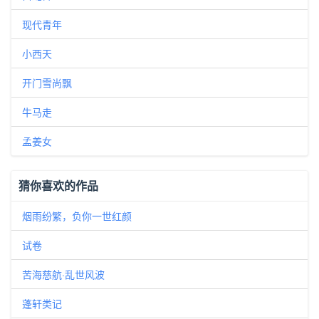
现代青年
小西天
开门雪尚飘
牛马走
孟姜女
猜你喜欢的作品
烟雨纷繁，负你一世红颜
试卷
苦海慈航·乱世风波
蓬轩类记