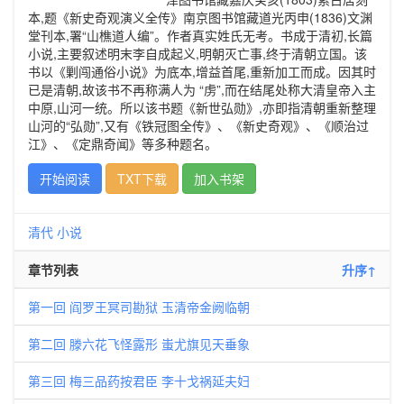
本,题《新史奇观演义全传》南京图书馆藏道光丙申(1836)文渊
堂刊本,署“山樵道人编”。作者真实姓氏无考。书成于清初,长篇
小说,主要叙述明末李自成起义,明朝灭亡事,终于清朝立国。该
书以《剿闯通俗小说》为底本,增益首尾,重新加工而成。因其时
已是清朝,故该书不再称满人为 “虏”,而在结尾处称大清皇帝入主
中原,山河一统。所以该书题《新世弘勋》,亦即指清朝重新整理
山河的“弘勋”,又有《铁冠图全传》、《新史奇观》、《顺治过
江》、《定鼎奇闻》等多种题名。
开始阅读
TXT下载
加入书架
清代
小说
章节列表
升序↑
第一回 阎罗王冥司勘狱 玉清帝金阙临朝
第二回 滕六花飞怪露形 蚩尤旗见天垂象
第三回 梅三品药按君臣 李十戈祸延夫妇