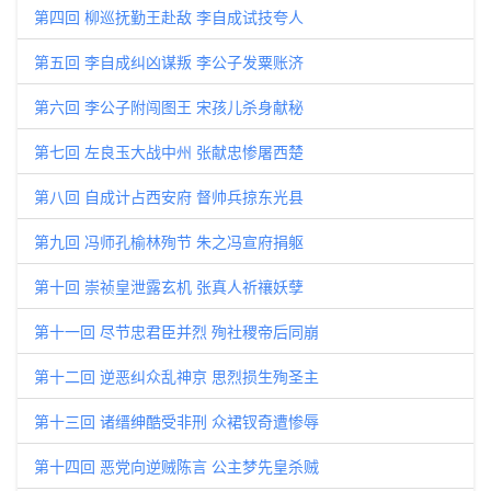
第四回 柳巡抚勤王赴敌 李自成试技夸人
第五回 李自成纠凶谋叛 李公子发粟账济
第六回 李公子附闯图王 宋孩儿杀身献秘
第七回 左良玉大战中州 张献忠惨屠西楚
第八回 自成计占西安府 督帅兵掠东光县
第九回 冯师孔榆林殉节 朱之冯宣府捐躯
第十回 崇祯皇泄露玄机 张真人祈禳妖孽
第十一回 尽节忠君臣并烈 殉社稷帝后同崩
第十二回 逆恶纠众乱神京 思烈损生殉圣主
第十三回 诸缙绅酷受非刑 众裙钗奇遭惨辱
第十四回 恶党向逆贼陈言 公主梦先皇杀贼