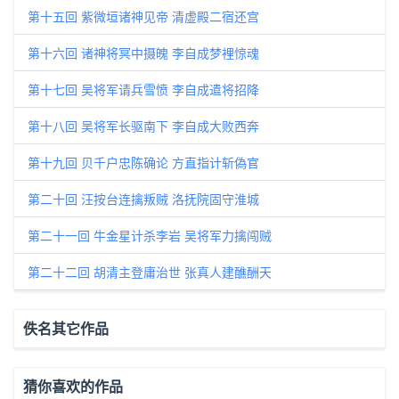
第十五回 紫微垣诸神见帝 清虚殿二宿还宫
第十六回 诸神将冥中摄魄 李自成梦裡惊魂
第十七回 吴将军请兵雪愤 李自成遣将招降
第十八回 吴将军长驱南下 李自成大败西奔
第十九回 贝千户忠陈确论 方直指计斩偽官
第二十回 汪按台连擒叛贼 洛抚院固守淮城
第二十一回 牛金星计杀李岩 吴将军力擒闯贼
第二十二回 胡清主登庸治世 张真人建醮酬天
佚名其它作品
猜你喜欢的作品