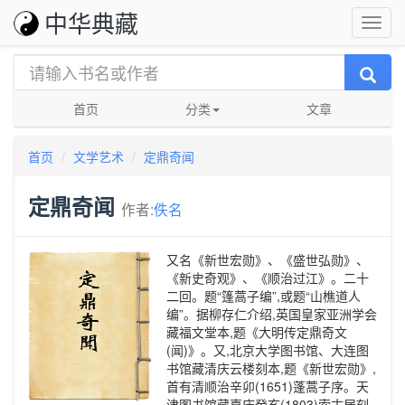
中华典藏
首页
分类
文章
首页
文学艺术
定鼎奇闻
定鼎奇闻
作者:
佚名
又名《新世宏勋》、《盛世弘勋》、
《新史奇观》、《顺治过江》。二十
二回。题“篷蒿子编”,或题“山樵道人
编”。据柳存仁介绍,英国皇家亚洲学会
藏福文堂本,题《大明传定鼎奇文
(闻)》。又,北京大学图书馆、大连图
书馆藏清庆云楼刻本,题《新世宏勋》,
首有清顺治辛卯(1651)蓬蒿子序。天
津图书馆藏嘉庆癸亥(1803)索古居刻