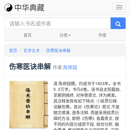
中华典藏
首页
分类
作家
首页
玄学五术
伤寒医诀串解
伤寒医诀串解
作者:
陈修园
清·陈修园撰。约成书于1823年。全书
5. 2万字。书凡6卷。该书自太阳篇始,
至厥阴病终, 对仲景原文, 详为阐发。
其注释发挥有如下特点: ①综贯衍绎,
诠解伤寒。其对《伤寒论》原文,不是
随文顺演, 逐条注释, 而是采用综贯衍
绎的方法, 即把《伤寒》各篇条文, 按
不同的内容分成若干段, 综合分析, 融
会贯通, 既说明条文之间的联系, 又指