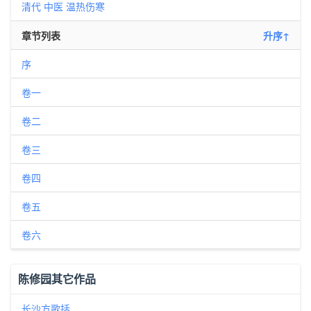
清代
中医
温热伤寒
章节列表
升序↑
序
卷一
卷二
卷三
卷四
卷五
卷六
陈修园其它作品
长沙方歌括