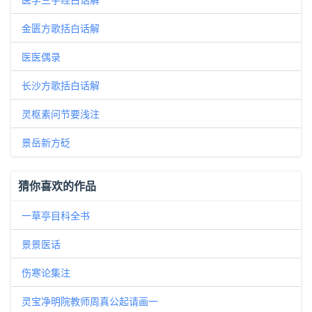
金匮方歌括白话解
医医偶录
长沙方歌括白话解
灵枢素问节要浅注
景岳新方砭
猜你喜欢的作品
一草亭目科全书
景景医话
伤寒论集注
灵宝净明院教师周真公起请画一