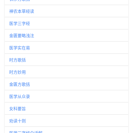
神农本草经读
医学三字经
金匮要略浅注
医学实在易
时方歌括
时方妙用
金匮方歌括
医学从众录
女科要旨
劝读十则
医学三字经白话解