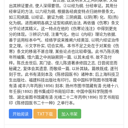
出其辨证要点, 使人深得要领。②以经为纲, 分经审证。其用分
经审证的方法, 以六经为纲, 根据各经病变特点归纳仲景条文。
如三阳病篇, 以经证、腑证为纲; 三阴病篇, 以阴(寒) 化、阳(热)
化为纲。进而阐明各病之证型和病机治法, 再依循《伤寒》条文
分节论述其精义。这一特点在他的《伤寒论浅注》中得到更充
分的体现。③辨识六经, 注重气化。他以《内经》理论为依据,
善于运用标本中气、经络学说来推阐六经奥旨, 以明六经证治传
变之理。④文字朴实, 切合实用。本书不足之处在于对某些《伤
寒》条文的移易不甚合理, 某些论点也比较牵强。此书乃陈氏晚
年所编集, 惜六篇之中尚缺厥阴一篇, 以其未成书, 故不及付
梓。陈氏去世后, 其门徒、侄儿陈道著承修园之志, 日尝阅览而
秘藏之, 复体会其遗意, 而敬续一篇, 以补其缺。篇帙既成, 遂刊
刻于世。此书有清刻本及《陈修园医书》诸种本; 后上海科技卫
生出版社、福建科技出版社有印行。现中国科学院图书馆等藏
有清·咸丰六年丙辰(1856) 刻本; 扬州市图书馆藏有清·光绪十八
年壬辰(1892) 图书集成印书局铅印本; 中国中医科学院图书
馆、湖北省图书馆藏有清·光绪二十二年丙申(1896) 珍艺书局铅
印《陈修园医书二十一种》之单行本。
开始阅读
TXT下载
加入书架