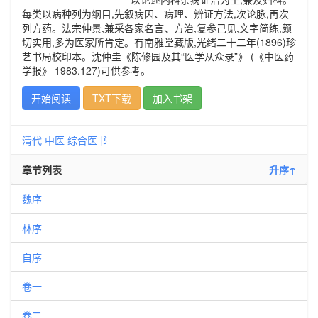
每类以病种列为纲目,先叙病因、病理、辨证方法,次论脉,再次
列方药。法宗仲景,兼采各家名言、方治,复参己见,文字简练,颇
切实用,多为医家所肯定。有南雅堂藏版,光绪二十二年(1896)珍
艺书局校印本。沈仲圭《陈修园及其“医学从众录”》 (《中医药
学报》 1983.127)可供参考。
开始阅读
TXT下载
加入书架
清代
中医
综合医书
章节列表
升序↑
魏序
林序
自序
卷一
卷二