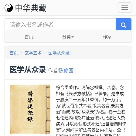
中华典藏
首页
分类
作家
首页
玄学五术
医学从众录
医学从众录
作者:
陈修园
综合类著作。清陈念祖撰。八卷。念
祖有《长沙方歌括》已著录。是书成
于嘉庆二十五年(1820)。约十万字。
为“就世俗所共奉者,采其名言,录其方
治”而成,故以“从众录”为名。卷一至卷
七论述内科杂病证治;卷八记述妇人杂
病方,并以歌诀形式补述“近世治四时伤
寒”之河间两解法与景岳内托法。全书
以论述内科杂病证治为主,兼及妇科。