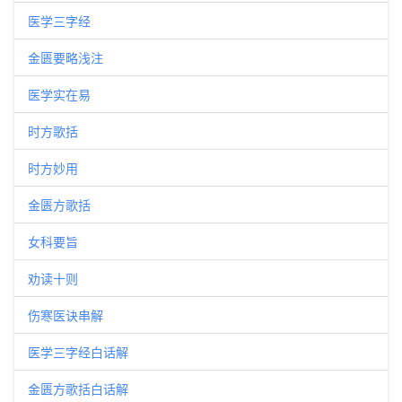
医学三字经
金匮要略浅注
医学实在易
时方歌括
时方妙用
金匮方歌括
女科要旨
劝读十则
伤寒医诀串解
医学三字经白话解
金匮方歌括白话解