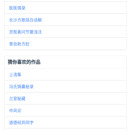
医医偶录
长沙方歌括白话解
灵枢素问节要浅注
景岳新方砭
猜你喜欢的作品
上清集
冯氏锦囊秘录
兰室秘藏
中风论
道德经异同字