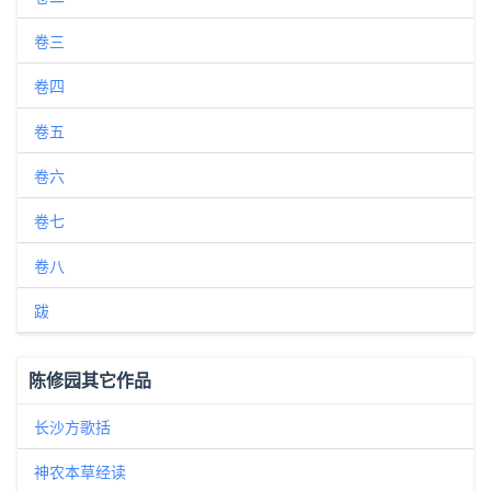
卷三
卷四
卷五
卷六
卷七
卷八
跋
陈修园其它作品
长沙方歌括
神农本草经读