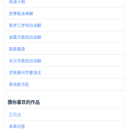
劝读十则
伤寒医诀串解
医学三字经白话解
金匮方歌括白话解
医医偶录
长沙方歌括白话解
灵枢素问节要浅注
景岳新方砭
猜你喜欢的作品
乙巳占
本草问答