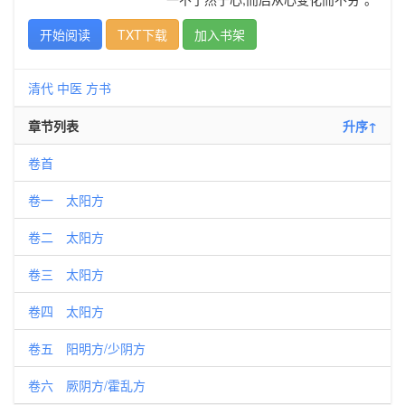
开始阅读
TXT下载
加入书架
清代
中医
方书
章节列表
升序↑
卷首
卷一 太阳方
卷二 太阳方
卷三 太阳方
卷四 太阳方
卷五 阳明方/少阴方
卷六 厥阴方/霍乱方