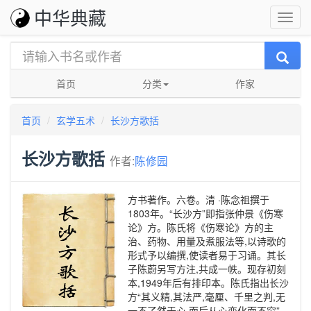
中华典藏
首页
分类
作家
首页
玄学五术
长沙方歌括
长沙方歌括
作者:
陈修园
方书著作。六卷。清 ·陈念祖撰于
1803年。“长沙方”即指张仲景《伤寒
论》方。陈氏将《伤寒论》方的主
治、药物、用量及煮服法等,以诗歌的
形式予以编撰,使读者易于习诵。其长
子陈蔚另写方注,共成一帙。现存初刻
本,1949年后有排印本。陈氏指出长沙
方“其义精,其法严,毫厘、千里之判,无
一不了然于心,而后从心变化而不穷”。