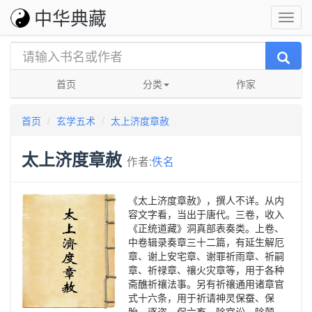
中华典藏
首页
分类
作家
首页
玄学五术
太上济度章赦
太上济度章赦
作者:
佚名
《太上济度章赦》，撰人不详。从内
容文字看，当出于唐代。三卷，收入
《正统道藏》洞真部表奏类。上卷、
中卷辑录奏章三十二篇，有延生解厄
章、谢上安宅章、谢罪祈雨章、祈嗣
章、祈禄章、禳火灾章等，用于各种
斋醮祈禳法事。另有祈禳通用诸章官
式十六条，用于祈请神灵保蚕、保
胎、逐盗、保六畜、除官讼、除颠