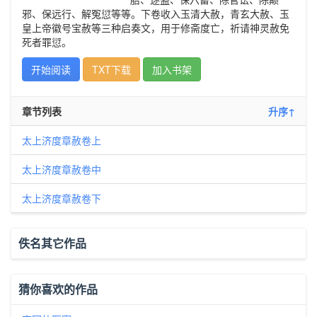
邪、保远行、解冤愆等等。下卷收入玉清大赦，青玄大赦、玉
皇上帝徽号宝赦等三种启奏文，用于修斋度亡，祈请神灵赦免
死者罪愆。
开始阅读
TXT下载
加入书架
章节列表
升序↑
太上济度章赦卷上
太上济度章赦卷中
太上济度章赦卷下
佚名其它作品
猜你喜欢的作品