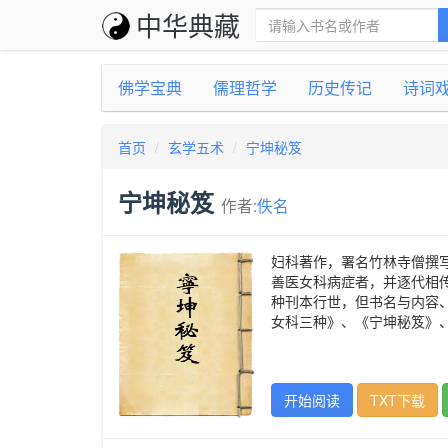
中华典藏
佛学宝典
儒理哲学
历史传记
诗词
首页
玄学五术
宁坤秘笈
宁坤秘笈
作者:
佚名
妇科著作，署名竹林寺僧撰
善医女科病症者，并逐代相
种刊本行世，但书名与内容
女科三种》、《宁坤秘笈》
开始阅读
TXT下载