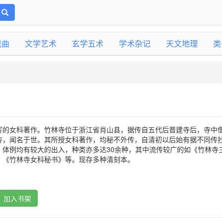
戏曲
文学艺术
玄学五术
学术杂记
天文地理
类
写的女科著作。竹林寺位于浙江省肖山县，据传自五代后晋建寺后，寺中
传，闻名于世。其所授女科著作，均秘不外传，自清初以后始有据不同传
、体例均有较大的出入，种类亦多达30余种，其中流传较广的如《竹林寺
、《竹林寺女科秘书》等。现存多种清刻本。
加入书架