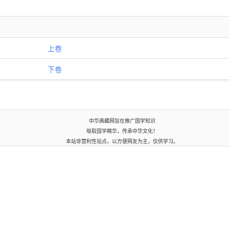
上卷
下卷
中华典藏网旨在推广国学知识
吸取国学精华，传承中华文化！
本站非营利性站点，以方便网友为主，仅供学习。