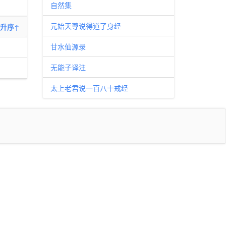
自然集
元始天尊说得道了身经
升序↑
甘水仙源录
无能子译注
太上老君说一百八十戒经