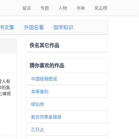
留言
专题
人物
书单
风云榜
书文集
外国名著
国学知识
佚名其它作品
猜你喜欢的作品
中国接骨图说
僧人有
抄的各
本草害利
三禅师
续仙传
敖氏伤寒金镜录
乙巳占