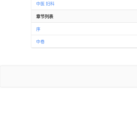
中医
妇科
章节列表
序
中卷