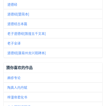
道德经
道德经[楚简本]
道德经古本篇
老子道德经[敦煌五千文本]
老子全译
道德经[唐易州龙兴观碑本]
猜你喜欢的作品
麻疹专论
陶真人内丹赋
梓潼帝君化书