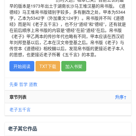
早的版本是1973年出土于湖南长沙马王堆汉墓的帛书版。《道
德经》马王堆帛书版错别字较多，多有删改之处，甲本为5344
字，乙本为5342字（外加重文124字）。帛书版并不叫《道德
经》而是叫《老子五千言》，也不分“道经”和“德经”，还有就是
在前后顺序上帛书版的内容是“德经”在前“道经”在后。帛书版
《老子》甲乙两本的传抄年代也略有不同，甲本应该在西汉初
年刘邦登基以后，乙本在汉文帝登基之后。帛书版《老子》与
传世本《道德经》相校雠以后，发现帛书版的更接近老子本人
的思想，也更接近老子所著《五千言》的本意。
开始阅读
TXT下载
加入书架
先秦
哲学
道教
章节列表
升序↑
老子五千言
老子其它作品