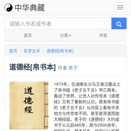
中华典藏
首页
分类
作家
首页
玄学五术
道德经[帛书本]
道德经[帛书本]
作者:
老子
1973年，在湖南长沙马王堆汉墓出土
了帛书版《老子五千言》甲乙两本，
轰动了世界，让世人对传世本《道德
经》又有了重新的认识。原来帛书版
的《老子五千言》从内容上看有许多
地方与传世本不同，甚至是背道而驰
大相径庭。老子的《道德经》大约成
书于公元前485年，距今2500余年，
历时久远，祖本已失。目前公认的最