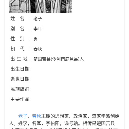
姓名:
老子
别名:
李耳
性别:
男
朝代:
春秋
出生地:
楚国苦县(今河南鹿邑县)人
出生日期:
逝世日期:
民族族群:
主要作品:
老子
，
春秋
末期的思想家、政治家，道家学派创始
人。姓李，名耳，字伯阳，谥号聃。相传是楚国苦县