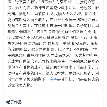
事，行不言之教”，“道常无为而常不为”，主张清心寡
欲，无为而治，劝谏统治者减少政事活动，薄税敛、轻
刑罚、慎用兵、尚节俭;让人民陷入无为之地，使之不
能为或想有为而不敢为，在经济上毁掉一切巧利之器，
视黄金为粪土，在精神上去掉一切知识。老子的社会理
想是“小国寡民”。这个社会是“使民有什伯之器而不用;
使民重死而不远徙;虽有舟舆无所乘之;虽有甲兵，无所
陈之;使民复结绳而用之;甘其食，美其服;安其居，乐其
俗;邻国相望，鸡犬之声相闻，民至老死不相往来。”老
子的思想后来被称作是“人君南面之术”，因为其中有些
话成为后世统治者玩弄权术的秘诀。老子的思想是唯心
中包含有唯物的成分，辩证思维中露出了形而上学，反
动中又有进步的因素，给人以智慧，更教人以权诈，对
后世产生了极大的影响。
庄子
是其门徒，也是最伟大的
道家代表人物。
老子作品