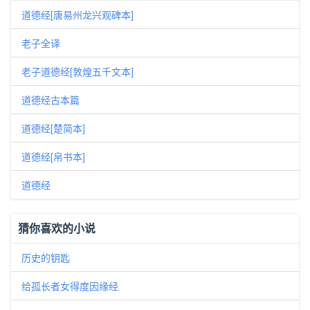
道德经[唐易州龙兴观碑本]
老子全译
老子道德经[敦煌五千文本]
道德经古本篇
道德经[楚简本]
道德经[帛书本]
道德经
猜你喜欢的小说
历史的钥匙
给孤长者女得度因缘经