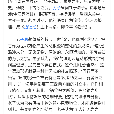
(今河南鹿邑县)人。曾任周朝守藏室之史，后又为柱下
史，通晓上下古今之变。
孔子
曾问礼于老子。晚年隐居
沛(今江苏沛县)，躬耕垄亩，授徒讲学。后西入关中，
客死于秦。战国时期，他的语录广为流传，经环渊整
理，成《
道德经
》上下两篇，即今本《老子》。
老
子思
想体系的核心叫做“道”，也称“朴”或“无”。把
它作为世界万物产生的总根源和变化的总规律。“道”是
混沌未分、无象无物、原始的、永恒运动的、不可感知
的万事之宗。老子认为，“道”的法则及运动形式是宇宙
间最理想、最完善的存在模式。这个法则是“自然”，这
个运动形式就是一种封闭式的往复循环，“周行而不
殆”。“道”的另一个重要特征是“反者道之动，弱者道之
用”，即一切事物都寓于正反两方面的对立中，它们相
互依存，又相互转化。“祸兮福之所倚，福兮祸之所
伏”，认识事物发展的总规律要用透彻的思维去分析。
老子认为只有保持事物的弱小屈辱地位，才能避免物壮
则老、荣显则亡的坏结局。老子认为“圣人处无为之