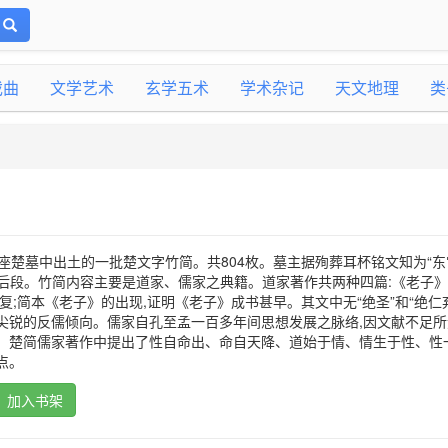
戏曲
文学艺术
玄学五术
学术杂记
天文地理
类
店一座楚墓中出土的一批楚文字竹简。共804枚。墓主据殉葬耳杯铭文知为“
后段。竹简内容主要是道家、儒家之典籍。道家著作共两种四篇:《老子
复;简本《老子》的出现,证明《老子》成书甚早。其文中无“绝圣”和“绝仁
尖锐的反儒倾向。儒家自孔至孟一百多年间思想发展之脉络,因文献不足所
补。楚简儒家著作中提出了性自命出、命自天降、道始于情、情生于性、性
点。
加入书架