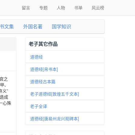
留言
专题
人物
书单
风云榜
书文集
外国名著
国学知识
老子其它作品
道德经
道德经[帛书本]
东宫之
道德经古本篇
》甲、
弃义”
老子道德经[敦煌五千文本]
造成
一心殊
老子全译
道德经[唐易州龙兴观碑本]