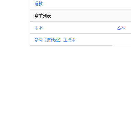
道教
章节列表
甲本
乙本
楚简《道德经》注译本