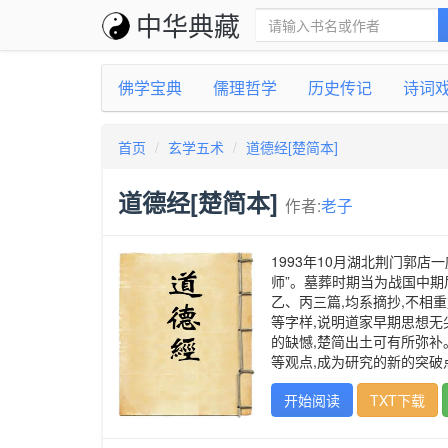
中华典藏
佛学宝典
儒理哲学
历史传记
诗词
首页
玄学五术
道德经[楚简本]
道德经[楚简本]
作者:
老子
1993年10月湖北荆门郭
师”。墓葬时期当为战国中期
乙、丙三篇,均系摘抄,不相重
等字样,说明道家早期思想无
的缺憾,楚简出土可有所弥
等观点,成为研究的新的突破
开始阅读
TXT下载