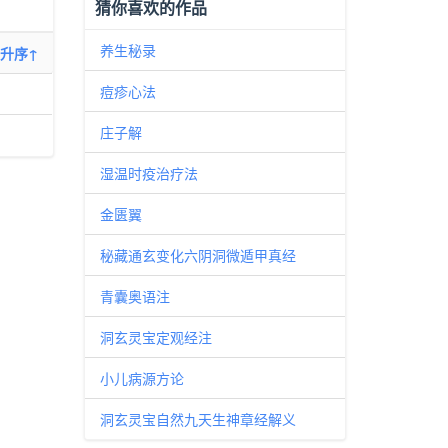
猜你喜欢的作品
养生秘录
升序↑
痘疹心法
庄子解
湿温时疫治疗法
金匮翼
秘藏通玄变化六阴洞微遁甲真经
青囊奥语注
洞玄灵宝定观经注
小儿病源方论
洞玄灵宝自然九天生神章经解义