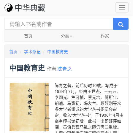
中华典藏
首页
分类
作家
首页
学术杂记
中国教育史
中国教育史
作者:
陈青之
陈青之著，前后历时10载，写成于
1934年7月，经由王世杰、王云五、
李四光、竺可桢、蔡元培、傅斯年、
胡逋、马寅初、冯友兰、顾颉刚等众
多大学者组成的大学丛书委员会审
定，收入“大学丛书”，于1936年4月由
商务印书馆初版。此书一出即好评如
潮，虽值兵荒马乱之际仍再三重版。
主要内容包括实际与理论两个方面。