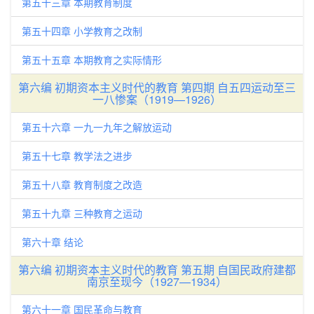
第五十三章 本期教育制度
第五十四章 小学教育之改制
第五十五章 本期教育之实际情形
第六编 初期资本主义时代的教育 第四期 自五四运动至三
一八惨案（1919—1926）
第五十六章 一九一九年之解放运动
第五十七章 教学法之进步
第五十八章 教育制度之改造
第五十九章 三种教育之运动
第六十章 结论
第六编 初期资本主义时代的教育 第五期 自国民政府建都
南京至现今（1927—1934）
第六十一章 国民革命与教育