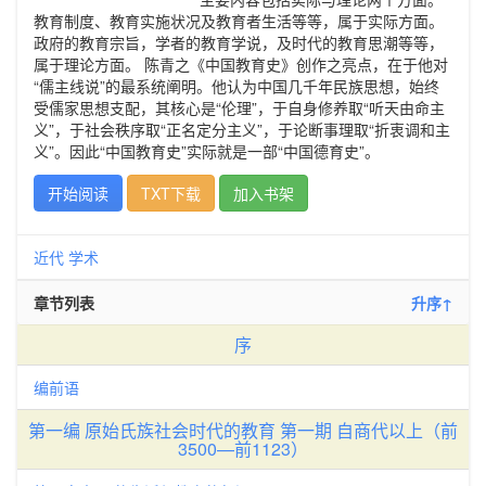
教育制度、教育实施状况及教育者生活等等，属于实际方面。
政府的教育宗旨，学者的教育学说，及时代的教育思潮等等，
属于理论方面。 陈青之《中国教育史》创作之亮点，在于他对
“儒主线说”的最系统阐明。他认为中国几千年民族思想，始终
受儒家思想支配，其核心是“伦理”，于自身修养取“听天由命主
义”，于社会秩序取“正名定分主义”，于论断事理取“折衷调和主
义”。因此“中国教育史”实际就是一部“中国德育史”。
开始阅读
TXT下载
加入书架
近代
学术
章节列表
升序↑
序
编前语
第一编 原始氏族社会时代的教育 第一期 自商代以上（前
3500—前1123）