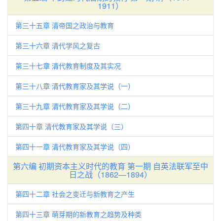
1911）
第三十五章 清帝国之政治与教育
第三十六章 清代学风之复古
第三十七章 清代教育制度及其实况
第三十八章 清代教育家及其学说（一）
第三十九章 清代教育家及其学说（二）
第四十章 清代教育家及其学说（三）
第四十一章 清代教育家及其学说（四）
第六编 初期资本主义时代的教育 第一期 自英法联军至中
日之战（1862—1894）
第四十二章 社会之变迁与新教育之产生
第四十三章 萌芽期的新教育之趋势及种类