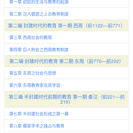
第一章 初民的生活与教育的起源
第二章 汉人臆造之上古教育制度
第二编 封建时代的教育 第一期 西周（前1122—前771）
第三章 西周社会的概观
第四章 后人附会之西周教育制度
第二编 封建时代的教育 第二期 东周（前770—前222）
第五章 东周之社会与思想
第六章 东周教育家及其学说
第三编 半封建时代前期的教育 第一期 秦汉（前221—前
219）
第七章 半封建社会形成之第一幕
第八章 儒家学术之独占与教育