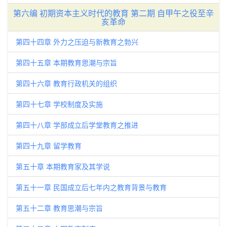
第六编 初期资本主义时代的教育 第二期 自甲午之役至辛
亥革命
第四十四章 外力之压迫与新教育之勃兴
第四十五章 本期教育思潮与宗旨
第四十六章 教育行政机关的组织
第四十七章 学校制度及实施
第四十八章 学部成立后学堂教育之推进
第四十九章 留学教育
第五十章 本期教育家及其学说
第五十一章 民国成立后七年内之教育背景与教育
第五十二章 教育思潮与宗旨