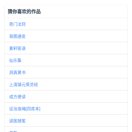
猜你喜欢的作品
奇门法窍
易图通变
素轩医语
仙乐集
洞真黄书
上清镇元荣灵经
成方便读
证治准绳[四库本]
读医随笔