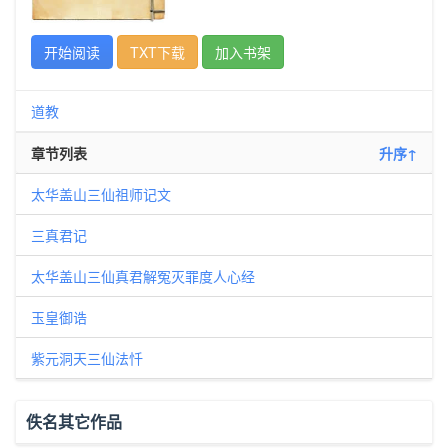
开始阅读
TXT下载
加入书架
道教
章节列表
升序↑
太华盖山三仙祖师记文
三真君记
太华盖山三仙真君解冤灭罪度人心经
玉皇御诰
紫元洞天三仙法忏
佚名其它作品