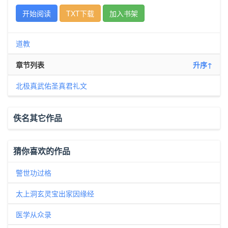
开始阅读
TXT下载
加入书架
道教
章节列表
升序↑
北极真武佑圣真君礼文
佚名其它作品
猜你喜欢的作品
警世功过格
太上洞玄灵宝出家因缘经
医学从众录