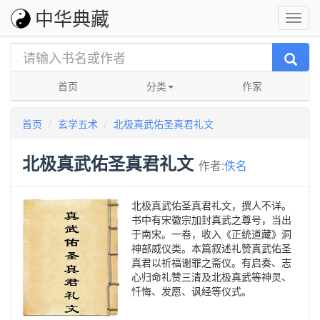
中华典藏
首页
分类
作家
首页
玄学五术
北极真武佑圣真君礼文
北极真武佑圣真君礼文
作者:
佚名
北极真武佑圣真君礼文，撰人不详。
书中有宋徽宗加封真武之尊号，当出
于南宋。一卷，收入《正统道藏》洞
神部威仪类。本篇叙述礼赞真武佑圣
真君以祈福谢罪之斋仪。有启奏、志
心归命礼赞三清及北极真武等神灵、
忏悔、发愿、讽经等仪式。