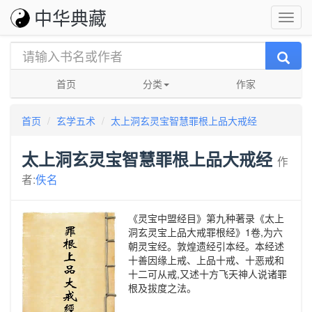
中华典藏
首页
分类
作家
首页
玄学五术
太上洞玄灵宝智慧罪根上品大戒经
太上洞玄灵宝智慧罪根上品大戒经
作
者:
佚名
《灵宝中盟经目》第九种著录《太上
洞玄灵宝上品大戒罪根经》1卷,为六
朝灵宝经。敦煌遗经引本经。本经述
十善因缘上戒、上品十戒、十恶戒和
十二可从戒,又述十方飞天神人说诸罪
根及拔度之法。